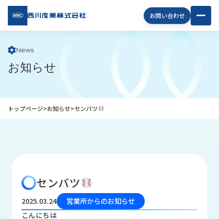
西川
お問い合わせ
産業
株式
会社
News
お知らせ
企
業
情
報
トップページ
>
お知らせ
>
センバツ
私
た
ち
の
取
り
センバツ
組
み
2025.03.24
営業所からのお知らせ
商
こんにちは