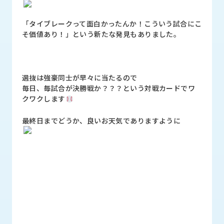
ロ
グ
「タイブレークって面白かったんか！こういう試合にこ
そ価値あり！」という新たな発見もありました。
採
用
情
選抜は強豪同士が早々に当たるので
報
毎日、毎試合が決勝戦か？？？という対戦カードでワ
お
メ
クワクします
問
ル
い
マ
最終日までどうか、良いお天気でありますように
合
ガ
わ
登
せ
録
awasangyo_nbc