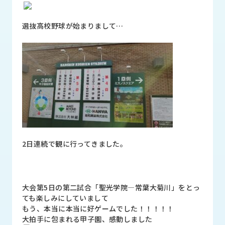
品
情
報
選抜高校野球が始まりまして…
受
注
事
例
取
扱
メ
ー
2日連続で観に行ってきました。
カ
ー
お
大会第5日の第二試合「聖光学院―常葉大菊川」をとっ
知
ても楽しみにしていまして
ら
もう、本当に本当に好ゲームでした！！！！！
せ/
大拍手に包まれる甲子園、感動しました
ブ