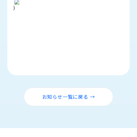
ロ
)
グ
採
用
情
報
お
メ
問
ル
い
マ
合
ガ
わ
登
せ
録
お知らせ一覧に戻る →
awasangyo_nbc