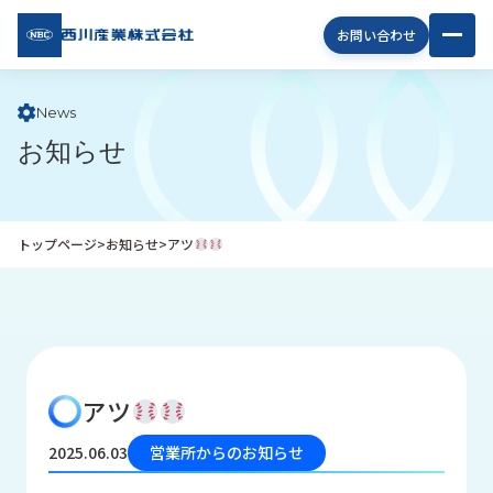
西川
お問い合わせ
産業
株式
会社
News
お知らせ
企
業
情
報
トップページ
>
お知らせ
>
アツ
私
た
ち
の
取
り
アツ
組
み
2025.06.03
営業所からのお知らせ
商