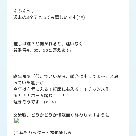
品
情
ふふふ～♪
報
週末の3タテとっても嬉しいです(^^)
受
注
事
推しは誰？と聞かれると、迷いなく
例
背番号4、65、96と答えます。
取
扱
メ
昨年まで「代走でいいから、試合に出してよ～」と思
ー
っていた選手が
カ
今年は守備に入る！打席にも入る！！チャンス作
ー
る！！！ホーム踏む！！！！
泣きそうです…(>_<)
お
知
交流戦、どうかどうか怪我無く終わりますように
ら
せ/
(今年もバッター・福也楽しみ
ブ