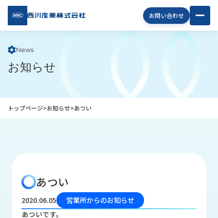
西川
お問い合わせ
産業
株式
会社
News
お知らせ
企
業
情
報
トップページ
>
お知らせ
>
あつい
私
た
ち
の
取
り
あつい
組
み
2020.06.05
営業所からのお知らせ
商
あついです。