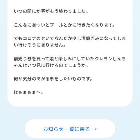
品
情
いつの間にか春がもう終わりました。
報
こんなにあついとプールとかに行きたくなります。
受
注
でもコロナのせいでなんだか少し潔癖ぎみになってしま
事
い行けそうにありません。
例
前売り券を買って娘と楽しみにしていたクレヨンしんち
取
ゃんはいつ見に行けるのでしょうか。
扱
メ
何か気分のあがる事をしたいものです。
ー
カ
はぁぁぁぁ～。
ー
お
知
ら
お知らせ一覧に戻る →
せ/
ブ