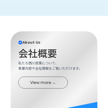
ロ
グ
採
用
情
報
About Us
お
メ
会社概要
問
ル
い
マ
合
ガ
私たち西川産業について、
わ
登
事業内容や会社情報をご覧いただけます。
せ
録
awasangyo_nbc
View more →