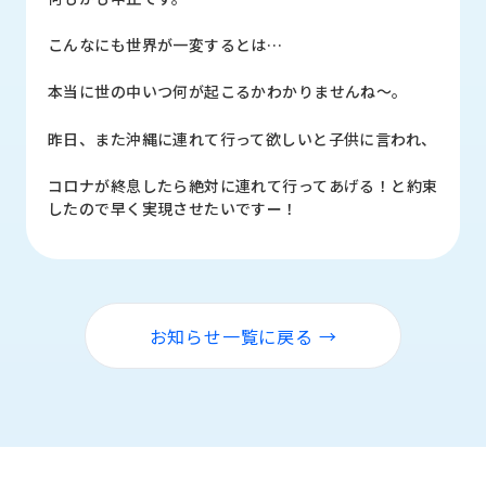
ロ
グ
こんなにも世界が一変するとは…
本当に世の中いつ何が起こるかわかりませんね～。
採
用
昨日、また沖縄に連れて行って欲しいと子供に言われ、
情
報
コロナが終息したら絶対に連れて行ってあげる！と約束
お
メ
したので早く実現させたいですー！
問
ル
い
マ
合
ガ
わ
登
せ
録
お知らせ一覧に戻る →
awasangyo_nbc