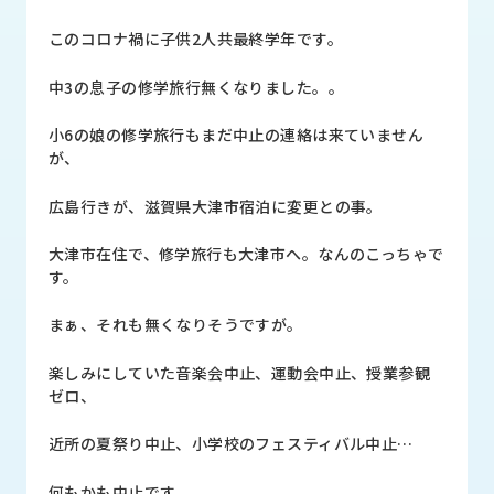
品
情
このコロナ禍に子供2人共最終学年です。
報
中3の息子の修学旅行無くなりました。。
受
注
小6の娘の修学旅行もまだ中止の連絡は来ていません
事
が、
例
広島行きが、滋賀県大津市宿泊に変更との事。
取
扱
大津市在住で、修学旅行も大津市へ。なんのこっちゃで
メ
す。
ー
カ
まぁ、それも無くなりそうですが。
ー
楽しみにしていた音楽会中止、運動会中止、授業参観
お
ゼロ、
知
ら
近所の夏祭り中止、小学校のフェスティバル中止…
せ/
ブ
何もかも中止です。