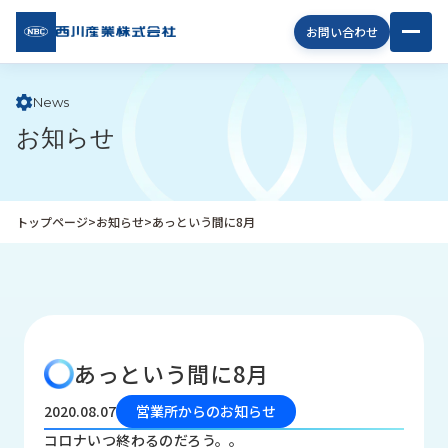
西川
お問い合わせ
産業
株式
会社
News
お知らせ
企
業
情
報
トップページ
>
お知らせ
>
あっという間に8月
私
た
ち
の
取
り
あっという間に8月
組
み
2020.08.07
営業所からのお知らせ
商
コロナいつ終わるのだろう。。