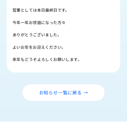
品
情
営業としては本日最終日です。
報
今年一年お世話になった方々
受
注
ありがとうございました。
事
例
よいお年をお迎えください。
取
来年もどうぞよろしくお願いします。
扱
メ
ー
カ
ー
お知らせ一覧に戻る →
お
知
ら
せ/
ブ