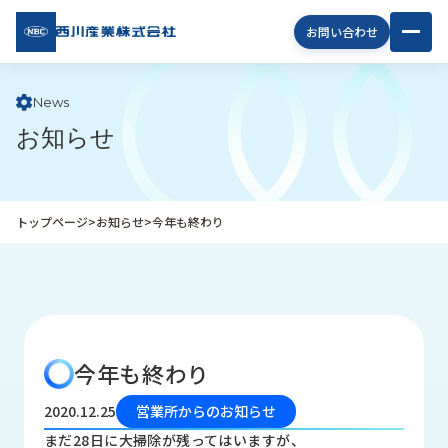
西川
お問い合わせ
産業
株式
会社
News
お知らせ
企
業
情
報
トップページ
>
お知らせ
>
今年も終わり
私
た
ち
の
取
り
今年も終わり
組
み
2020.12.25
営業所からのお知らせ
商
まだ28日に大掃除が残ってはいますが、