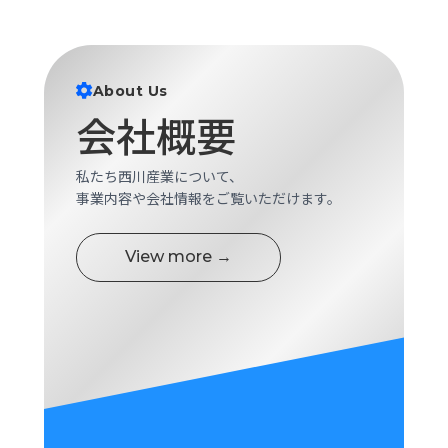
ロ
グ
About Us
採
用
会社概要
情
報
私たち西川産業について、
お
メ
事業内容や会社情報をご覧いただけます。
問
ル
い
マ
合
ガ
View more →
わ
登
せ
録
awasangyo_nbc