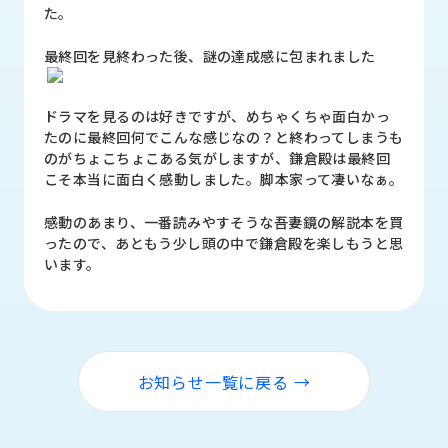
品
た。
情
報
最終回を見終わった後、謎の達成感に包まれました
受
ドラマを見るのは好きですが、めちゃくちゃ面白かっ
注
たのに最終回何でこんな感じなの？と終わってしまうも
事
のがちょこちょこある気がしますが、鎌倉殿は最終回
例
こそ本当に面白く感動しました。脚本家って凄いなぁ。
取
感動のあまり、一番読みやすそうな吾妻鏡の解説本を買
扱
ったので、あともう少し頭の中で鎌倉殿を楽しもうと思
メ
います。
ー
カ
ー
お
知
お知らせ一覧に戻る →
ら
せ/
ブ