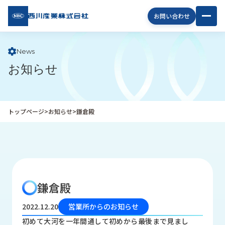
西川
お問い合わせ
産業
株式
会社
News
お知らせ
企
業
情
報
トップページ
>
お知らせ
>
鎌倉殿
私
た
ち
の
取
り
鎌倉殿
組
み
2022.12.20
営業所からのお知らせ
商
初めて大河を一年間通して初めから最後まで見まし