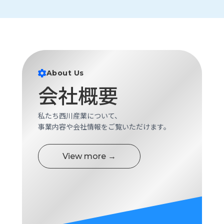
ロ
グ
採
用
情
About Us
報
会社概要
お
メ
問
ル
私たち西川産業について、
い
マ
事業内容や会社情報をご覧いただけます。
合
ガ
わ
登
せ
録
View more →
awasangyo_nbc