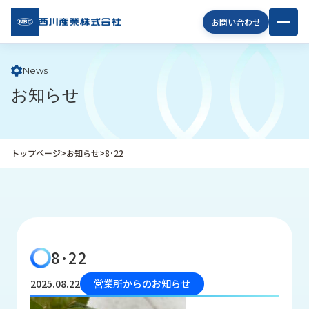
西川
お問い合わせ
産業
株式
会社
News
お知らせ
企
業
情
報
トップページ
>
お知らせ
>
8･22
私
た
ち
の
取
り
8･22
組
み
2025.08.22
営業所からのお知らせ
商