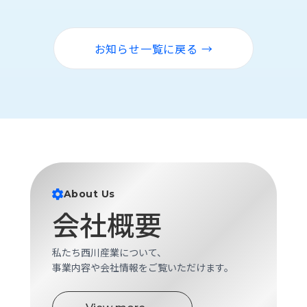
ロ
グ
お知らせ一覧に戻る →
採
用
情
報
お
メ
問
ル
い
マ
合
ガ
わ
登
About Us
せ
録
会社概要
awasangyo_nbc
私たち西川産業について、
事業内容や会社情報をご覧いただけます。