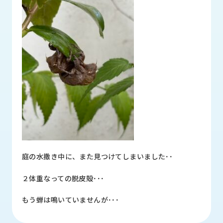
品
情
報
受
注
事
例
取
扱
メ
ー
カ
ー
庭の水撒き中に、また見つけてしまいました･･
お
２体重なっての脱皮殻･･･
知
ら
もう蝉は鳴いていませんが･･･
せ/
ブ