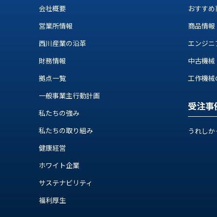
ス
会社概要
おすすめ
納
テ
期
ム
営業所情報
商品情報
機
機
械
西川産業の沿革
エンジニ
器
情
財務情報
中古機械
メ
報
カ
工
拠点一覧
工作機械の自
ト
作
ロ・
一般事業主行動計画
機
制
受注事
械
私たちの強み
御
の
機
私たちの取り組み
自
うれしか
器
動
健康経営
化,AI,
IoT
ホワイト企業
お
知
サステナビリティ
ら
福利厚生