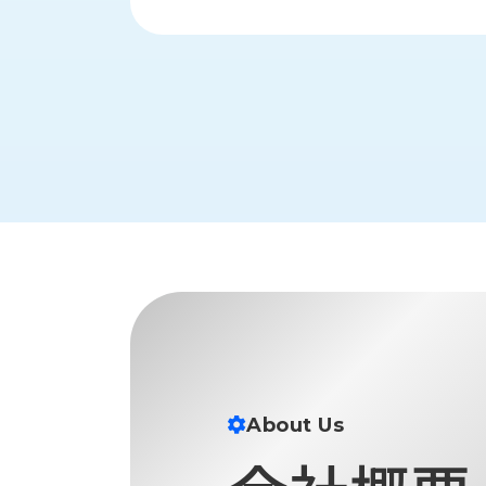
財
テ
作
務
ィ
機
情
械・
福
報
鍛
利
圧
一
厚
機
般
生
械・
事
CAD/CAM
業
主
商
ロ
行
ボ
品
動
ッ
計
情
ト
画
切
報
私
削・
た
ツ
新
ち
ー
着
の
リ
一
About Us
強
ン
覧
み
グ・
お
測