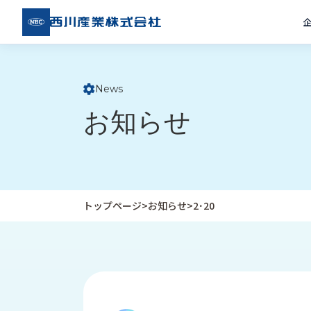
西川
産業
株式
会社
News
ト
お知らせ
ッ
プ
ペ
ー
ジ
トップページ
>
お知らせ
>
2･20
企
私
受
業
た
注
情
ち
事
報
の
例
取