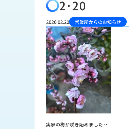
2･20
会
う
社
れ
り
概
し
組
要
か
2026.02.20
営業所からのお知らせ
っ
経
み
た
営
受
理
私
注
念
た
ち
拠
の
点
取
取
一
り
扱
覧
組
メ
西
み
川
ー
サ
産
ス
業
カ
テ
の
ナ
ー
沿
ビ
革
実家の梅が咲き始めました･･
リ
工