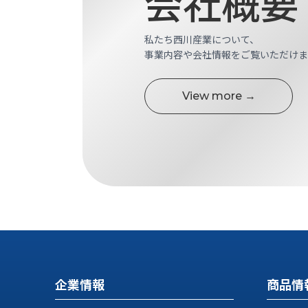
会社概要
す
定・
す
作
め
私たち西川産業について、
業
商
事業内容や会社情報をご覧いただけま
工
品
具
情
環
View more →
報
境
エ
機
ン
器・
ジ
工
ニ
場
ア
設
リ
備
ン
マ
グ
テ
情
ハ
報
ン・
中
企業情報
商品情
FA
古・
シ
短