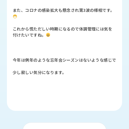
品
情
また、コロナの感染拡大も懸念され第3波の様相です。
報
受
これから慌ただしい時期になるので体調管理には気を
注
付けたいですね。
事
例
取
今年は例年のような忘年会シーズンはないような感じで
扱
メ
少し寂しい気分になります。
ー
カ
ー
お
知
ら
せ/
ブ