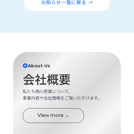
お知らせ一覧に戻る →
ロ
グ
採
用
情
報
お
メ
問
ル
About Us
い
マ
会社概要
合
ガ
わ
登
せ
録
私たち西川産業について、
事業内容や会社情報をご覧いただけます。
awasangyo_nbc
View more →