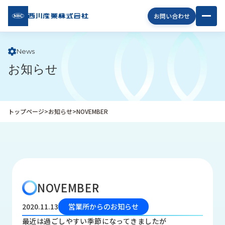
西川
お問い合わせ
産業
株式
会社
News
お知らせ
企
業
情
報
トップページ
>
お知らせ
>
NOVEMBER
私
た
ち
の
取
り
NOVEMBER
組
み
2020.11.13
営業所からのお知らせ
商
最近は過ごしやすい季節になってきましたが