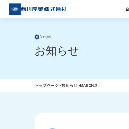
西川
産業
株式
会社
News
ト
お知らせ
ッ
プ
ペ
ー
ジ
トップページ
>
お知らせ
>
MARCH.2
企
私
受
業
た
注
情
ち
事
報
の
例
取