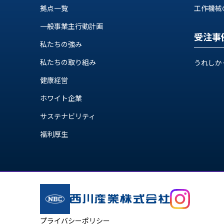
ス
拠点一覧
工作機械の自
納
テ
期
ム
一般事業主行動計画
機
受注事
機
械
私たちの強み
器
情
私たちの取り組み
うれしか
メ
報
カ
工
健康経営
ト
作
ロ・
ホワイト企業
機
制
械
サステナビリティ
御
の
機
福利厚生
自
器
動
化,AI,
IoT
お
知
ら
プライバシーポリシー