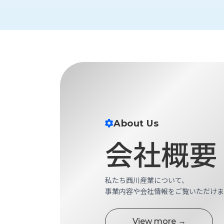
財
テ
作
務
ィ
機
情
械・
福
報
鍛
利
圧
一
厚
機
般
生
械・
事
CAD/CAM
業
主
商
ロ
行
ボ
品
動
ッ
About Us
計
情
ト
会社概要
画
切
報
私
削・
た
ツ
新
ち
ー
私たち西川産業について、
着
の
リ
事業内容や会社情報をご覧いただけま
一
強
ン
覧
み
グ・
お
View more →
測