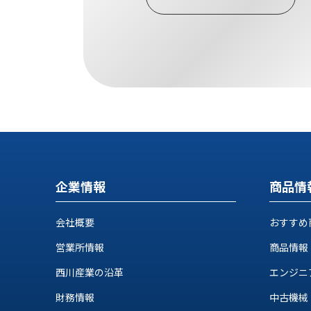
す
定・
す
作
め
業
商
工
品
具
情
環
報
境
エ
機
ン
器・
ジ
工
ニ
場
ア
企業情報
商品情
設
リ
備
ン
会社概要
おすすめ
マ
グ
テ
情
営業所情報
商品情報
ハ
報
ン・
西川産業の沿革
エンジニ
中
FA
古・
財務情報
中古機械
シ
短