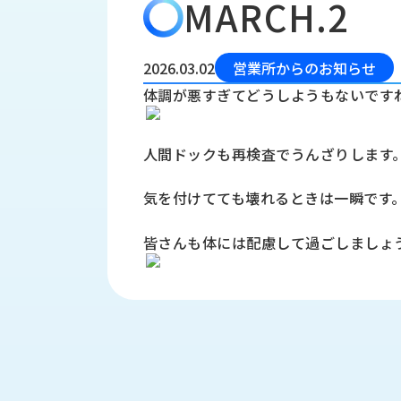
MARCH.2
会
う
社
れ
り
概
し
組
要
か
2026.03.02
営業所からのお知らせ
っ
経
み
体調が悪すぎてどうしようもないです
た
営
受
理
私
注
念
た
人間ドックも再検査でうんざりします
ち
拠
の
点
気を付けてても壊れるときは一瞬です
取
取
一
り
扱
覧
皆さんも体には配慮して過ごしましょ
組
メ
西
み
川
ー
サ
産
ス
業
カ
テ
の
ナ
ー
沿
ビ
革
リ
工