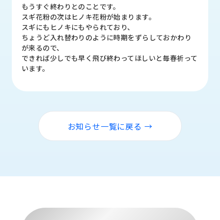
品
もうすぐ終わりとのことです。
情
スギ花粉の次はヒノキ花粉が始まります。
報
スギにもヒノキにもやられており、
ちょうど入れ替わりのように時期をずらしておかわり
受
が来るので、
注
できれば少しでも早く飛び終わってほしいと毎春祈って
事
います。
例
取
扱
メ
お知らせ一覧に戻る →
ー
カ
ー
お
知
ら
せ/
ブ