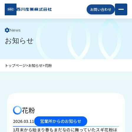
西川
お問い合わせ
産業
株式
会社
News
お知らせ
企
業
情
報
トップページ
>
お知らせ
>
花粉
私
た
ち
の
取
り
花粉
組
み
2026.03.11
営業所からのお知らせ
商
1月末から始まり春もまだなのに舞っていたスギ花粉は