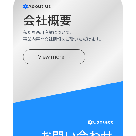
ロ
About Us
グ
会社概要
採
私たち西川産業について、
用
事業内容や会社情報をご覧いただけます。
情
報
View more →
お
メ
問
ル
い
マ
合
ガ
わ
登
せ
録
awasangyo_nbc
Contact
お問い合わせ