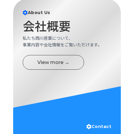
ロ
グ
About Us
会社概要
採
用
私たち西川産業について、
情
事業内容や会社情報をご覧いただけます。
報
お
メ
View more →
問
ル
い
マ
合
ガ
わ
登
せ
録
awasangyo_nbc
Contact