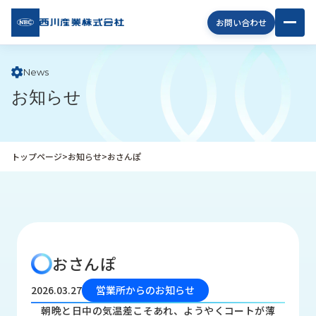
西川
お問い合わせ
産業
株式
会社
News
お知らせ
企
業
情
報
トップページ
>
お知らせ
>
おさんぽ
私
た
ち
の
取
り
おさんぽ
組
み
2026.03.27
営業所からのお知らせ
商
朝晩と日中の気温差こそあれ、ようやくコートが薄