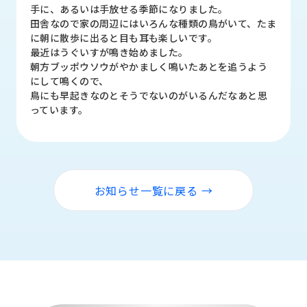
品
手に、あるいは手放せる季節になりました。
情
田舎なので家の周辺にはいろんな種類の鳥がいて、たま
報
に朝に散歩に出ると目も耳も楽しいです。
最近はうぐいすが鳴き始めました。
受
朝方ブッポウソウがやかましく鳴いたあとを追うよう
注
にして鳴くので、
事
鳥にも早起きなのとそうでないのがいるんだなあと思
例
っています。
取
扱
メ
ー
お知らせ一覧に戻る →
カ
ー
お
知
ら
せ/
ブ