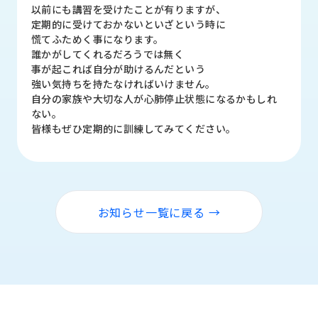
品
以前にも講習を受けたことが有りますが、
情
定期的に受けておかないといざという時に
報
慌てふためく事になります。
誰かがしてくれるだろうでは無く
受
事が起これば自分が助けるんだという
注
強い気持ちを持たなければいけません。
事
自分の家族や大切な人が心肺停止状態になるかもしれ
例
ない。
皆様もぜひ定期的に訓練してみてください。
取
扱
メ
ー
カ
お知らせ一覧に戻る →
ー
お
知
ら
せ/
ブ