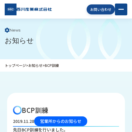
西川
お問い合わせ
産業
株式
会社
News
お知らせ
企
業
情
報
トップページ
>
お知らせ
>
BCP訓練
私
た
ち
の
取
り
BCP訓練
組
み
2019.11.28
営業所からのお知らせ
商
先日BCP訓練を行いました。