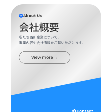
ロ
グ
About Us
会社概要
採
用
情
私たち西川産業について、
報
事業内容や会社情報をご覧いただけます。
お
メ
問
ル
View more →
い
マ
合
ガ
わ
登
せ
録
awasangyo_nbc
Contact