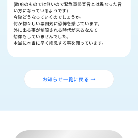
品
(政府のものでは無いので緊急事態宣言とは異なった言
情
い方になっているようです)
報
今後どうなっていくのでしょうか。
何か物々しい雰囲気に恐怖を感じています。
受
外に出る事が制限される時代が来るなんて
注
想像もしていませんでした。
事
本当に本当に早く終息する事を願っています。
例
取
扱
メ
お知らせ一覧に戻る →
ー
カ
ー
お
知
ら
せ/
ブ