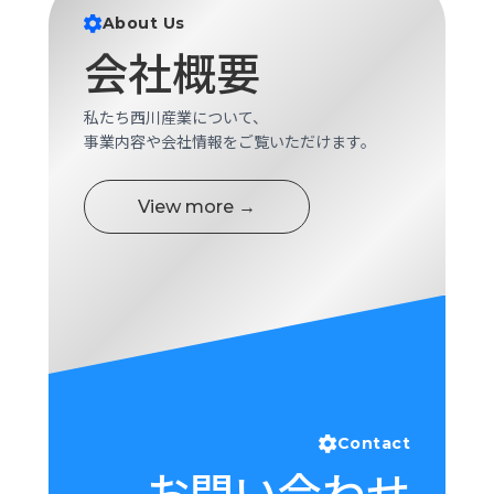
ロ
About Us
グ
会社概要
採
私たち西川産業について、
用
事業内容や会社情報をご覧いただけます。
情
報
View more →
お
メ
問
ル
い
マ
合
ガ
わ
登
せ
録
awasangyo_nbc
Contact
お問い合わせ