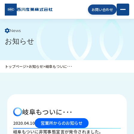
西川
お問い合わせ
産業
株式
会社
News
お知らせ
企
業
情
報
トップページ
>
お知らせ
>
岐阜もついに･･･
私
た
ち
の
取
り
岐阜もついに･･･
組
み
2020.04.10
営業所からのお知らせ
商
岐阜もついに非常事態宣言が発令されました。