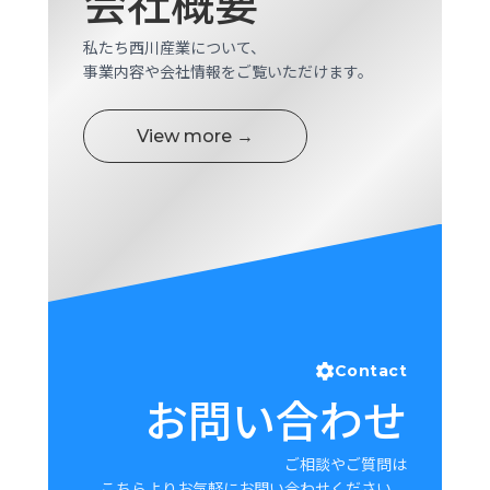
会社概要
ロ
グ
私たち西川産業について、
事業内容や会社情報をご覧いただけます。
採
用
View more →
情
報
お
メ
問
ル
い
マ
合
ガ
わ
登
せ
録
awasangyo_nbc
Contact
お問い合わせ
ご相談やご質問は
こちらよりお気軽にお問い合わせください。