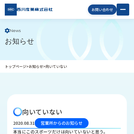
西川
お問い合わせ
産業
株式
会社
News
お知らせ
企
業
情
報
トップページ
>
お知らせ
>
向いていない
私
た
ち
の
取
り
向いていない
組
み
2020.08.31
営業所からのお知らせ
商
本当にこのスポーツだけは向いていないと思う。