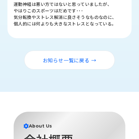
品
運動神経は悪い方ではないと思っていましたが、
情
やはりこのスポーツはだめです･･･
報
気分転換やストレス解消に良さそうなものなのに、
個人的には何よりも大きなストレスとなっている。
受
注
事
例
お知らせ一覧に戻る →
取
扱
メ
ー
カ
ー
お
知
ら
About Us
せ/
ブ