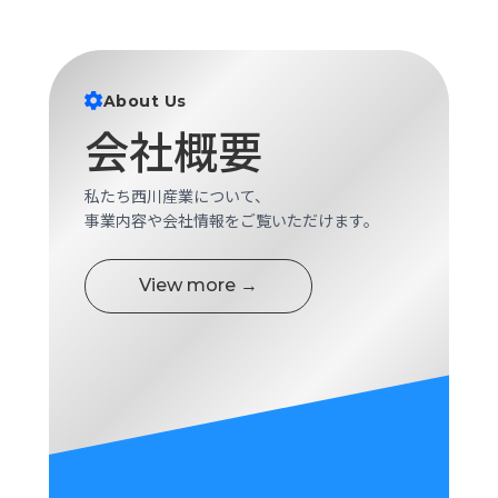
ロ
グ
About Us
採
用
会社概要
情
報
私たち西川産業について、
お
メ
事業内容や会社情報をご覧いただけます。
問
ル
い
マ
合
ガ
View more →
わ
登
せ
録
awasangyo_nbc