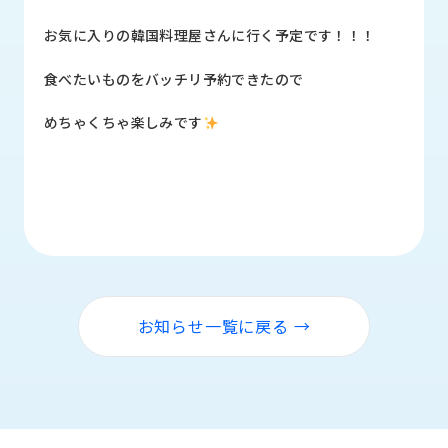
品
情
お気に入りの韓国料理屋さんに行く予定です！！！
報
食べたいものをバッチリ予約できたので
受
注
めちゃくちゃ楽しみです
事
例
取
扱
メ
ー
カ
ー
お知らせ一覧に戻る →
お
知
ら
せ/
ブ