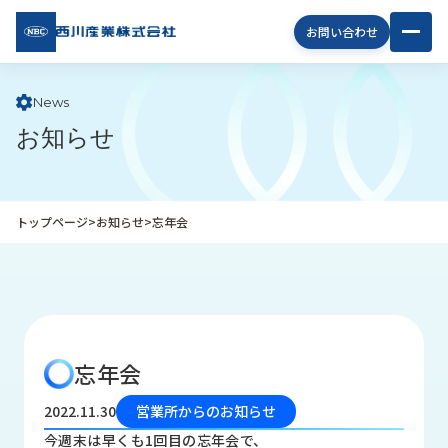
西川
お問い合わせ
産業
株式
会社
News
お知らせ
企
業
情
報
トップページ
>
お知らせ
>
忘年会
私
た
ち
の
取
り
忘年会
組
み
2022.11.30
営業所からのお知らせ
商
今週末は早くも1回目の忘年会で、