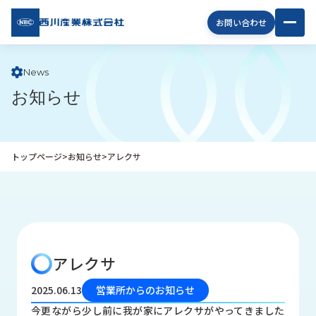
西川
お問い合わせ
産業
株式
会社
News
お知らせ
企
業
情
報
トップページ
>
お知らせ
>
アレクサ
私
た
ち
の
取
り
アレクサ
組
み
2025.06.13
営業所からのお知らせ
商
今更ながら少し前に我が家にアレクサがやってきました