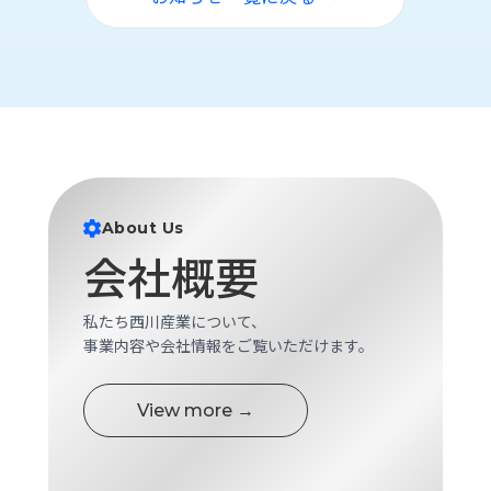
ロ
グ
採
用
情
報
お
メ
About Us
問
ル
い
マ
会社概要
合
ガ
わ
登
私たち西川産業について、
せ
録
事業内容や会社情報をご覧いただけます。
awasangyo_nbc
View more →