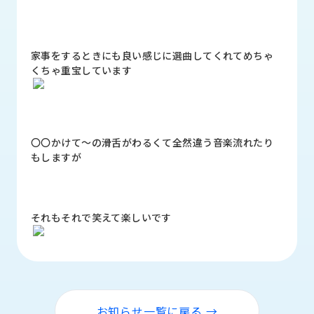
品
情
報
家事をするときにも良い感じに選曲してくれてめちゃ
受
くちゃ重宝しています
注
事
例
〇〇かけて～の滑舌がわるくて全然違う音楽流れたり
取
もしますが
扱
メ
ー
カ
それもそれで笑えて楽しいです
ー
お
知
ら
せ/
ブ
お知らせ一覧に戻る →