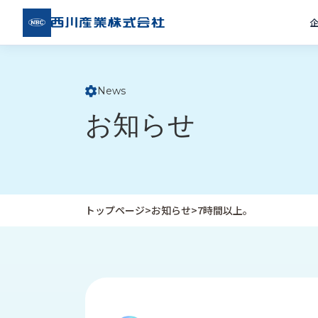
西川
産業
株式
会社
News
ト
お知らせ
ッ
プ
ペ
ー
ジ
トップページ
>
お知らせ
>
7時間以上。
企
私
受
業
た
注
情
ち
事
報
の
例
取