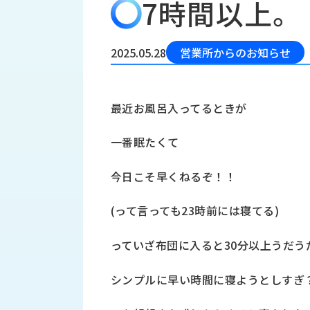
7時間以上。
会
う
社
れ
り
概
し
組
要
か
2025.05.28
営業所からのお知らせ
っ
経
み
た
営
受
理
私
最近お風呂入ってるときが
注
念
た
ち
拠
一番眠たくて
の
点
取
取
一
今日こそ早くねるぞ！！
り
扱
覧
組
メ
西
み
(って言っても23時前には寝てる)
川
ー
サ
産
ス
っていざ布団に入ると30分以上うだう
業
カ
テ
の
ナ
ー
シンプルに早い時間に寝ようとしすぎ
沿
ビ
革
リ
工