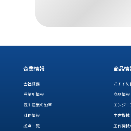
ス
納
テ
期
ム
機
機
械
器
情
メ
報
カ
工
ト
作
ロ・
機
制
械
企業情報
商品情
御
の
機
自
器
会社概要
おすすめ
動
化,AI,
営業所情報
商品情報
IoT
お
西川産業の沿革
エンジニ
知
財務情報
中古機械
ら
拠点一覧
工作機械の自