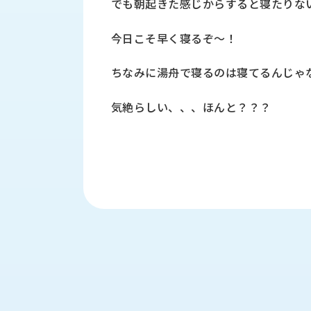
でも朝起きた感じからすると寝たりな
財
テ
作
務
ィ
機
情
今日こそ早く寝るぞ～！
械・
福
報
鍛
利
圧
一
ちなみに湯舟で寝るのは寝てるんじゃ
厚
機
般
生
械・
事
気絶らしい、、、ほんと？？？
CAD/CAM
業
主
商
ロ
行
ボ
品
動
ッ
計
情
ト
画
切
報
私
削・
た
ツ
新
ち
ー
着
の
リ
一
強
ン
覧
み
グ・
お
測