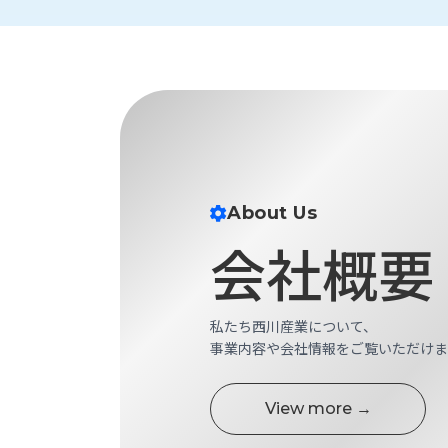
す
定・
す
作
め
業
商
工
品
具
情
環
報
境
エ
機
ン
器・
About Us
ジ
工
ニ
会社概要
場
ア
設
リ
備
ン
マ
私たち西川産業について、
グ
テ
事業内容や会社情報をご覧いただけま
情
ハ
報
ン・
中
View more →
FA
古・
シ
短