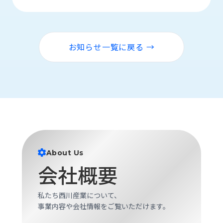
ロ
グ
お知らせ一覧に戻る →
採
用
情
報
お
メ
問
ル
い
マ
合
ガ
わ
登
せ
録
About Us
会社概要
awasangyo_nbc
私たち西川産業について、
事業内容や会社情報をご覧いただけます。