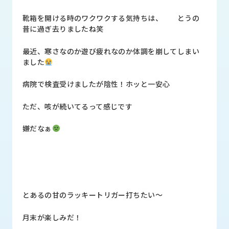
品
情
靴箱を開ける時のワクワクする気持ちは、 とうの
報
昔に過ぎ去りましたね笑
受
最近、寒さなのか遊び疲れなのか体調を崩してしまい
注
ました
事
例
病院で検査受けましたが陰性！ホッと一安心
取
ただ、咳が続いてるって感じです
扱
メ
嫌だなぁ
ー
カ
ー
お
知
とあるの甘のラッキートリガー打ちたい〜
ら
せ/
月末が楽しみだ！
ブ