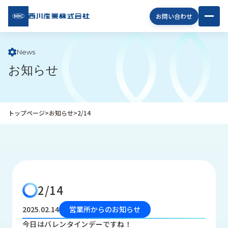
西川
お問い合わせ
産業
株式
会社
News
お知らせ
企
業
情
報
トップページ
>
お知らせ
>
2/14
私
た
ち
の
取
り
2/14
組
み
2025.02.14
営業所からのお知らせ
商
今日はバレンタインデーですね！