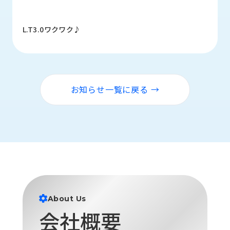
ロ
グ
L.T3.0ワクワク♪
採
用
情
報
お知らせ一覧に戻る →
お
メ
問
ル
い
マ
合
ガ
わ
登
せ
録
awasangyo_nbc
About Us
会社概要