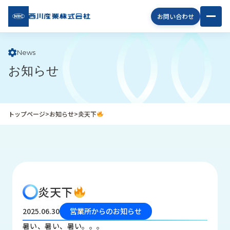
西川
お問い合わせ
産業
株式
会社
News
お知らせ
企
業
情
報
トップページ
>
お知らせ
>
炎天下
私
た
ち
の
取
り
炎天下
組
み
2025.06.30
営業所からのお知らせ
商
暑い、暑い、暑い。。。