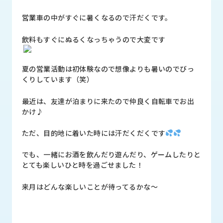
品
情
営業車の中がすぐに暑くなるので汗だくです。
報
飲料もすぐにぬるくなっちゃうので大変です
受
注
夏の営業活動は初体験なので想像よりも暑いのでびっ
事
くりしています（笑）
例
最近は、友達が泊まりに来たので仲良く自転車でお出
取
かけ♪
扱
メ
ただ、目的地に着いた時には汗だくだくです
ー
カ
でも、一緒にお酒を飲んだり遊んだり、ゲームしたりと
ー
とても楽しいひと時を過ごせました！
お
来月はどんな楽しいことが待ってるかな～
知
ら
せ/
ブ