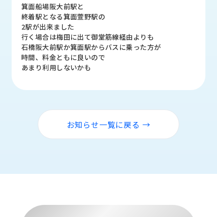
品
箕面船場阪大前駅と
情
終着駅となる箕面萱野駅の
報
2駅が出来ました
行く場合は梅田に出て御堂筋線経由よりも
受
石橋阪大前駅か箕面駅からバスに乗った方が
注
時間、料金ともに良いので
事
あまり利用しないかも
例
取
扱
メ
お知らせ一覧に戻る →
ー
カ
ー
お
知
ら
せ/
ブ