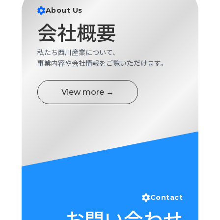
ロ
About Us
グ
会社概要
採
私たち西川産業について、
用
事業内容や会社情報をご覧いただけます。
情
報
View more →
お
メ
問
ル
い
マ
合
ガ
わ
登
せ
録
awasangyo_nbc
Contact
お問い合わせ