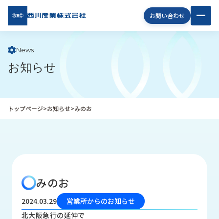
西川
お問い合わせ
産業
株式
会社
News
お知らせ
企
業
情
報
トップページ
>
お知らせ
>
みのお
私
た
ち
の
取
り
みのお
組
み
2024.03.29
営業所からのお知らせ
商
北大阪急行の延伸で