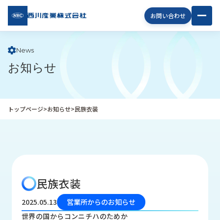
西川
お問い合わせ
産業
株式
会社
News
お知らせ
企
業
情
報
トップページ
>
お知らせ
>
民族衣装
私
た
ち
の
取
り
民族衣装
組
み
2025.05.13
営業所からのお知らせ
商
世界の国からコンニチハのためか