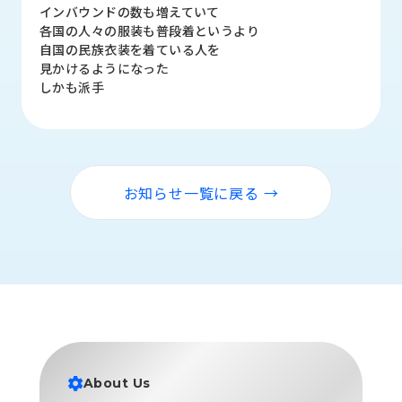
品
インバウンドの数も増えていて
情
各国の人々の服装も普段着というより
報
自国の民族衣装を着ている人を
見かけるようになった
受
しかも派手
注
事
例
取
お知らせ一覧に戻る →
扱
メ
ー
カ
ー
お
知
ら
せ/
About Us
ブ