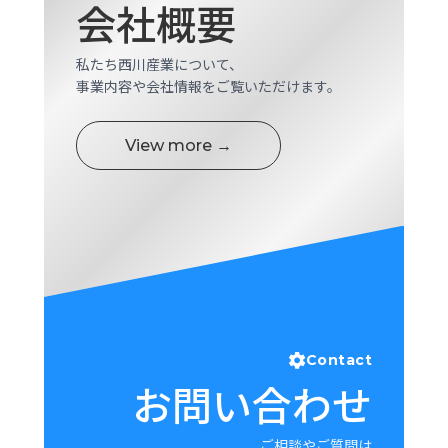
会社概要
ロ
グ
私たち西川産業について、
事業内容や会社情報をご覧いただけます。
採
用
情
View more →
報
お
メ
問
ル
い
マ
合
ガ
わ
登
せ
録
awasangyo_nbc
Contact
お問い合わせ
ご相談やご質問は