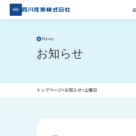
西川
産業
株式
会社
News
ト
お知らせ
ッ
プ
ペ
ー
ジ
トップページ
>
お知らせ
>
土曜日
企
私
受
業
た
注
情
ち
事
報
の
例
取