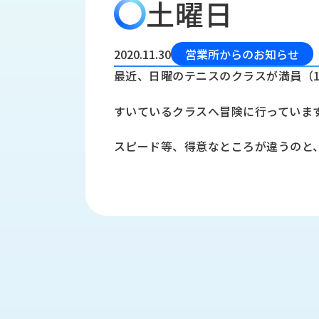
土曜日
会
う
社
れ
り
概
し
組
要
か
2020.11.30
営業所からのお知らせ
っ
経
み
最近、日曜のテニスのクラスが満員（
た
営
受
理
私
すいているクラスへ冒険に行っていま
注
念
た
ち
拠
スピード等、得意なところが違うのと
の
点
取
取
一
り
扱
覧
組
メ
西
み
川
ー
サ
産
ス
業
カ
テ
の
ナ
ー
沿
ビ
革
リ
工