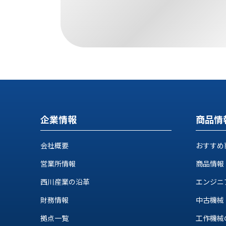
す
定・
す
作
め
業
商
工
品
具
情
環
報
境
エ
機
ン
器・
ジ
工
企業情報
商品情
ニ
場
ア
設
リ
会社概要
おすすめ
備
ン
マ
営業所情報
商品情報
グ
テ
情
西川産業の沿革
エンジニ
ハ
報
ン・
財務情報
中古機械
中
FA
古・
拠点一覧
工作機械の自
シ
短