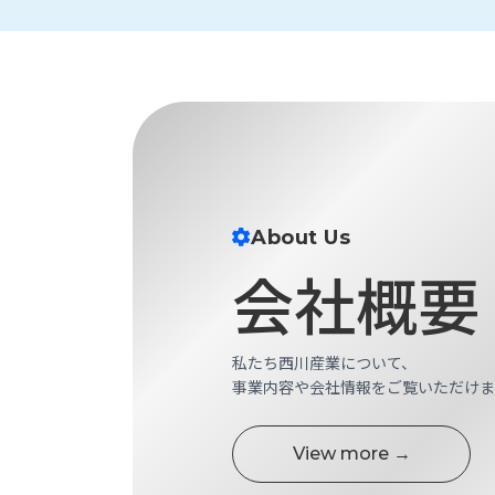
財
テ
作
務
ィ
機
情
械・
福
報
鍛
利
圧
一
厚
機
般
生
械・
事
CAD/CAM
業
主
商
ロ
行
About Us
ボ
品
動
ッ
会社概要
計
情
ト
画
切
報
私
削・
私たち西川産業について、
た
ツ
新
事業内容や会社情報をご覧いただけま
ち
ー
着
の
リ
一
強
ン
覧
View more →
み
グ・
お
測