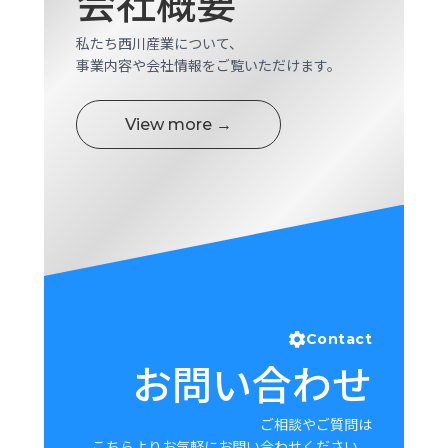
会社概要
ロ
グ
私たち西川産業について、
事業内容や会社情報をご覧いただけます。
採
用
View more →
情
報
お
メ
問
ル
い
マ
合
ガ
わ
登
せ
録
awasangyo_nbc
Contact
お問い合わせ
ご相談やご質問は
こちらよりお気軽にお問い合わせください。