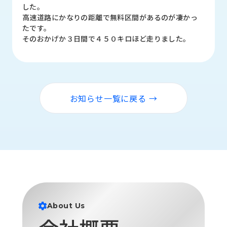
品
した。
情
高速道路にかなりの距離で無料区間があるのが凄かっ
報
たです。
そのおかげか３日間で４５０キロほど走りました。
受
注
事
例
お知らせ一覧に戻る →
取
扱
メ
ー
カ
ー
お
知
ら
About Us
せ/
ブ