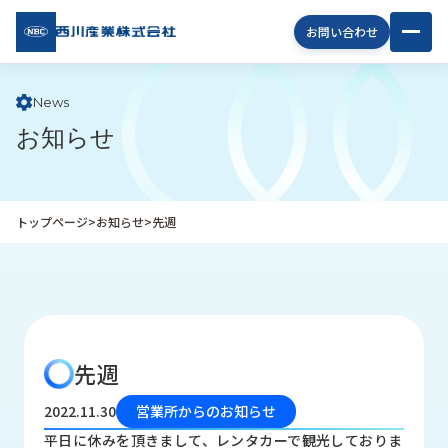
西川
お問い合わせ
産業
株式
会社
News
お知らせ
企
業
情
報
トップページ
>
お知らせ
>
先週
私
た
ち
の
取
り
先週
組
み
2022.11.30
営業所からのお知らせ
商
平日に休みを頂きまして、レンタカーで観光しておりま