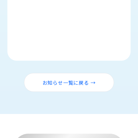
ロ
グ
採
用
情
報
お
メ
問
ル
い
マ
合
ガ
お知らせ一覧に戻る →
わ
登
せ
録
awasangyo_nbc