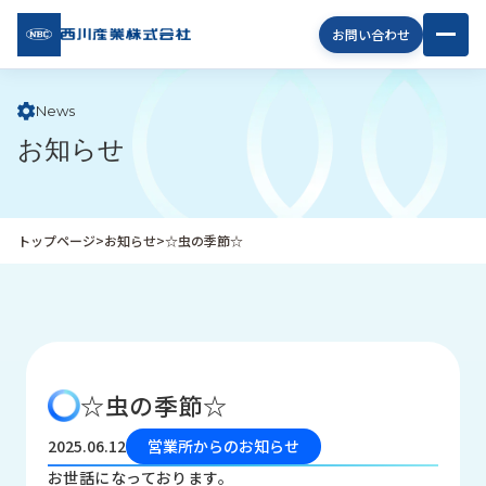
西川
お問い合わせ
産業
株式
会社
News
お知らせ
企
業
情
報
トップページ
>
お知らせ
>
☆虫の季節☆
私
た
ち
の
取
り
☆虫の季節☆
組
み
2025.06.12
営業所からのお知らせ
商
お世話になっております。