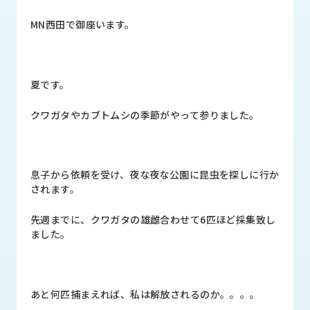
品
情
MN西田で御座います。
報
受
注
夏です。
事
例
クワガタやカブトムシの季節がやって参りました。
取
扱
メ
息子から依頼を受け、夜な夜な公園に昆虫を探しに行か
ー
されます。
カ
ー
先週までに、クワガタの雄雌合わせて6匹ほど採集致し
ました。
お
知
ら
せ/
あと何匹捕まえれば、私は解放されるのか。。。。
ブ