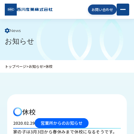
西川
お問い合わせ
産業
株式
会社
News
お知らせ
企
業
情
報
トップページ
>
お知らせ
>
休校
私
た
ち
の
取
り
休校
組
み
2020.02.29
営業所からのお知らせ
商
家の子は3月3日から春休みまで休校になるそうです。