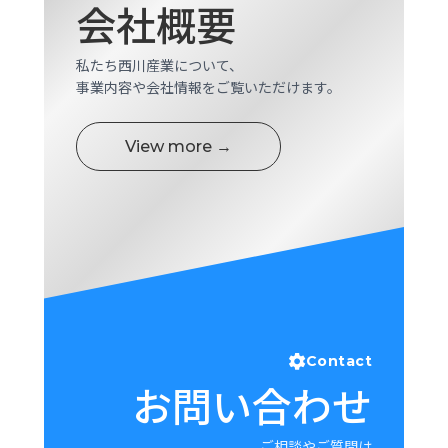
会社概要
ロ
グ
私たち西川産業について、
事業内容や会社情報をご覧いただけます。
採
用
情
View more →
報
お
メ
問
ル
い
マ
合
ガ
わ
登
せ
録
awasangyo_nbc
Contact
お問い合わせ
ご相談やご質問は