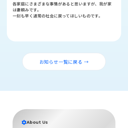
品
各家庭にさまざまな事情があると思いますが、我が家
情
は妻頼みです。
報
一刻も早く通常の社会に戻ってほしいものです。
受
注
事
例
取
お知らせ一覧に戻る →
扱
メ
ー
カ
ー
お
知
ら
せ/
About Us
ブ