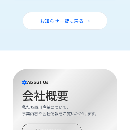
ロ
グ
お知らせ一覧に戻る →
採
用
情
報
お
メ
問
ル
い
マ
合
ガ
わ
登
About Us
せ
録
会社概要
awasangyo_nbc
私たち西川産業について、
事業内容や会社情報をご覧いただけます。