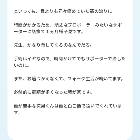
品
情
といっても、骨よりも元々痛めていた筋の治りに
報
時間がかかるため、頑丈なプロボーラーみたいなサポ
受
ーターに切換て１ヵ月様子見です。
注
事
先生、かなり脅してくるのなんでだろ。
例
手術はイヤなので、時間かけてでもサポーターで治した
取
いのに。
扱
メ
まだ、お箸つかえなくて、フォーク生活が続いてます。
ー
カ
必然的に麺類が多くなった我が家です。
ー
麺が苦手な次男くんは麺と白ご飯で凌いでくれていま
お
す。
知
ら
せ/
ブ