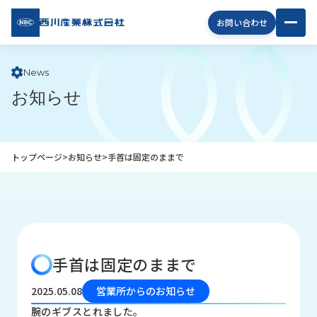
西川
お問い合わせ
産業
株式
会社
News
お知らせ
企
業
情
報
トップページ
>
お知らせ
>
手首は固定のままで
私
た
ち
の
取
り
手首は固定のままで
組
み
2025.05.08
営業所からのお知らせ
商
腕のギブスとれました。