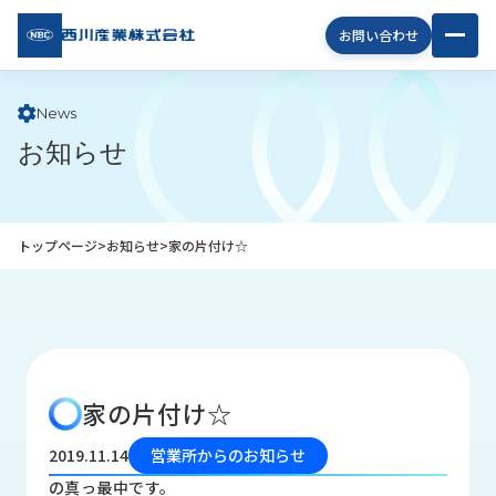
西川
お問い合わせ
産業
株式
会社
News
お知らせ
企
業
情
報
トップページ
>
お知らせ
>
家の片付け☆
私
た
ち
の
取
り
家の片付け☆
組
み
2019.11.14
営業所からのお知らせ
商
の真っ最中です。