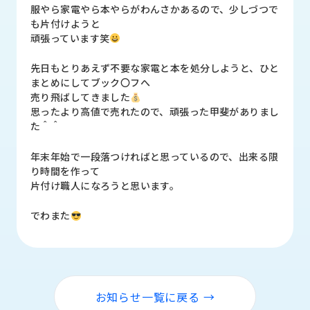
品
服やら家電やら本やらがわんさかあるので、少しづつで
情
も片付けようと
報
頑張っています笑
受
先日もとりあえず不要な家電と本を処分しようと、ひと
注
まとめにしてブック〇フへ
事
売り飛ばしてきました
例
思ったより高値で売れたので、頑張った甲斐がありまし
た＾＾
取
年末年始で一段落つければと思っているので、出来る限
扱
り時間を作って
メ
片付け職人になろうと思います。
ー
カ
ー
でわまた
お
知
ら
せ/
お知らせ一覧に戻る →
ブ