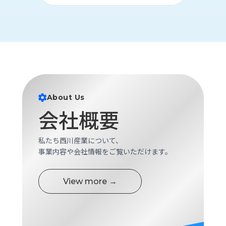
ロ
グ
採
用
情
報
お
メ
About Us
問
ル
会社概要
い
マ
合
ガ
わ
登
私たち西川産業について、
せ
録
事業内容や会社情報をご覧いただけます。
awasangyo_nbc
View more →