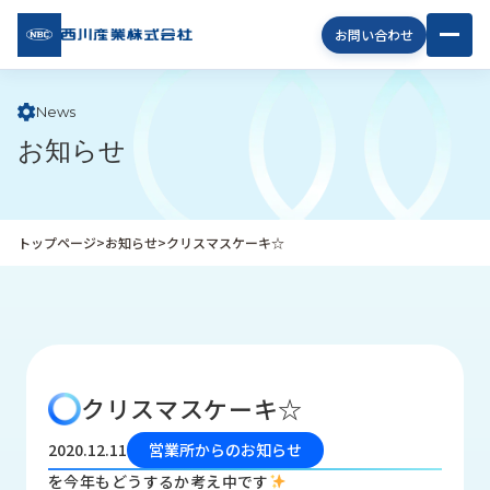
西川
お問い合わせ
産業
株式
会社
News
お知らせ
企
業
情
報
トップページ
>
お知らせ
>
クリスマスケーキ☆
私
た
ち
の
取
り
クリスマスケーキ☆
組
み
2020.12.11
営業所からのお知らせ
商
を今年もどうするか考え中です