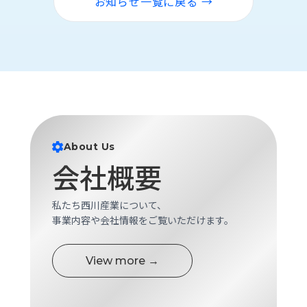
お知らせ一覧に戻る →
ロ
グ
採
用
情
報
お
メ
問
ル
About Us
い
マ
会社概要
合
ガ
わ
登
せ
録
私たち西川産業について、
事業内容や会社情報をご覧いただけます。
awasangyo_nbc
View more →