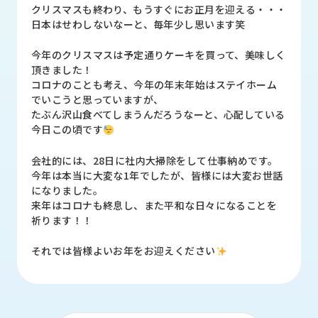
品
クリスマスも終わり、もうすぐにお正月を迎える・・・
情
日本はせわしないなーと、毎年少し思います笑
報
今年のクリスマスは予定通りケーキを買って、美味しく
受
頂きました！
注
コロナのことも考え、今年の年末年始はステイホーム
事
でいこうと思っていますが、
例
たぶん沢山食べてしまうんだろうなーと、心配している
今日この頃です
取
会社的には、28日に社内大掃除をして仕事納めです。
扱
今年は本当に大変な1年でしたが、皆様には大変お世話
メ
になりました。
ー
来年はコロナも終息し、また平和な日々になることを
カ
祈ります！！
ー
それでは皆様よいお年をお迎えください
お
知
ら
せ/
ブ