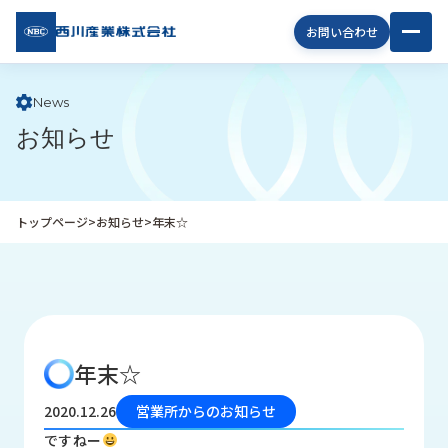
西川
お問い合わせ
産業
株式
会社
News
お知らせ
企
業
情
報
トップページ
>
お知らせ
>
年末☆
私
た
ち
の
取
り
年末☆
組
み
2020.12.26
営業所からのお知らせ
商
ですねー