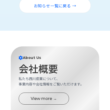
ロ
お知らせ一覧に戻る →
グ
採
用
情
報
お
メ
問
ル
い
マ
About Us
合
ガ
会社概要
わ
登
せ
録
私たち西川産業について、
awasangyo_nbc
事業内容や会社情報をご覧いただけます。
View more →