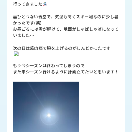
品
行ってきました
情
報
雲ひとつない青空で、気温も高くスキー場なのに少し暑
かったです(笑)
受
お昼ごろには雪が解けて、地面がしゃばしゃばになって
注
いました…
事
例
次の日は筋肉痛で腕を上げるのがしんどかったです
取
もう今シーズンは終わってしまうので
扱
また来シーズン行けるように計画立てたいと思います！
メ
ー
カ
ー
お
知
ら
せ/
ブ