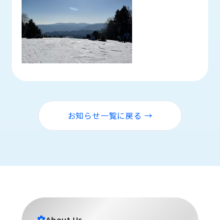
ロ
グ
採
用
情
報
お
メ
問
ル
い
マ
お知らせ一覧に戻る →
合
ガ
わ
登
せ
録
awasangyo_nbc
About Us