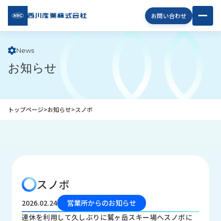
西川
お問い合わせ
産業
株式
会社
News
お知らせ
企
業
情
報
トップページ
>
お知らせ
>
スノボ
私
た
ち
の
取
り
スノボ
組
み
2026.02.24
営業所からのお知らせ
商
連休を利用して久しぶりに鷲ヶ岳スキー場へスノボに