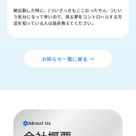
品
情
朝出勤した時に、(ついさっきもここおったやん…)とい
報
う気分になって辛いので、見る夢をコントロールする方
法を知っている人は是非教えてください。
受
注
事
例
お知らせ一覧に戻る →
取
扱
メ
ー
カ
ー
お
知
ら
About Us
せ/
ブ