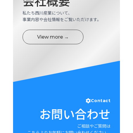
会社概要
ロ
グ
私たち西川産業について、
事業内容や会社情報をご覧いただけます。
採
用
View more →
情
報
お
メ
問
ル
い
マ
合
ガ
わ
登
せ
録
awasangyo_nbc
Contact
お問い合わせ
ご相談やご質問は
こちらよりお気軽にお問い合わせください。