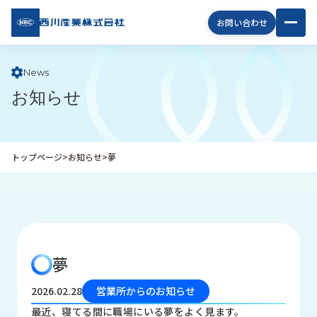
西川
お問い合わせ
産業
株式
会社
News
お知らせ
企
業
情
報
トップページ
>
お知らせ
>
夢
私
た
ち
の
取
り
夢
組
み
2026.02.28
営業所からのお知らせ
商
最近、寝てる間に職場にいる夢をよく見ます。