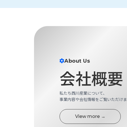
財
テ
作
務
ィ
機
情
械・
福
報
鍛
利
圧
一
厚
機
般
生
械・
事
CAD/CAM
業
主
商
ロ
行
About Us
ボ
品
動
ッ
会社概要
計
情
ト
画
切
報
私
削・
私たち西川産業について、
た
ツ
新
事業内容や会社情報をご覧いただけま
ち
ー
着
の
リ
一
強
ン
覧
View more →
み
グ・
お
測