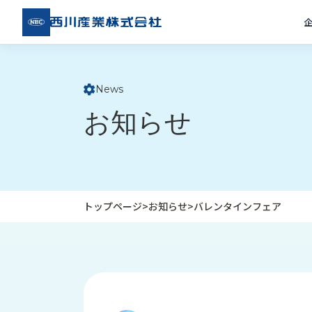
西川
産業
株式
会社
News
ト
お知らせ
ッ
プ
ペ
ー
ジ
トップページ
>
お知らせ
>
バレンタインフェア
企
私
受
業
た
注
情
ち
事
報
の
例
取