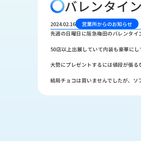
バレンタイ
会
う
社
れ
り
概
し
組
要
か
2024.02.16
営業所からのお知らせ
っ
経
み
先週の日曜日に阪急梅田のバレンタイ
た
営
受
理
私
50店以上出展していて内装も豪華にし
注
念
た
ち
拠
大勢にプレゼントするには値段が張る
の
点
取
取
一
結局チョコは買いませんでしたが、ソ
り
扱
覧
組
メ
西
み
川
ー
サ
産
ス
業
カ
テ
の
ナ
ー
沿
ビ
革
リ
工