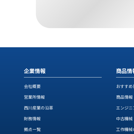
す
定・
す
作
め
業
商
工
品
具
情
環
報
境
エ
機
ン
器・
ジ
工
企業情報
商品情
ニ
場
ア
設
リ
会社概要
おすすめ
備
ン
マ
営業所情報
商品情報
グ
テ
情
西川産業の沿革
エンジニ
ハ
報
ン・
財務情報
中古機械
中
FA
古・
拠点一覧
工作機械の自
シ
短