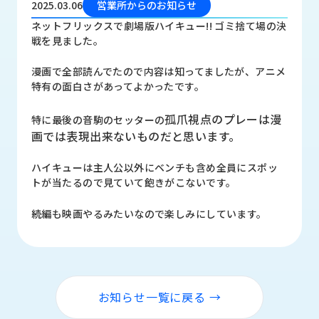
2025.03.06
営業所からのお知らせ
品
情
ネットフリックスで劇場版ハイキュー!! ゴミ捨て場の決
報
戦を見ました。
受
漫画で全部読んでたので内容は知ってましたが、アニメ
注
特有の面白さがあってよかったです。
事
例
孤爪視点のプレーは漫
特に最後の音駒のセッターの
画では表現出来ないものだと思います。
取
扱
ハイキューは主人公以外にベンチも含め全員にスポッ
メ
トが当たるので見ていて飽きがこないです。
ー
カ
続編も映画やるみたいなので楽しみにしています。
ー
お
知
ら
お知らせ一覧に戻る →
せ/
ブ