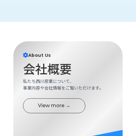
ロ
グ
採
用
情
報
About Us
お
メ
会社概要
問
ル
い
マ
合
ガ
私たち西川産業について、
わ
登
事業内容や会社情報をご覧いただけます。
せ
録
awasangyo_nbc
View more →