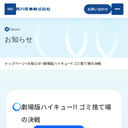
西川
お問い合わせ
産業
株式
会社
News
お知らせ
企
業
情
報
トップページ
>
お知らせ
>
劇場版ハイキュー!! ゴミ捨て場の決戦
私
た
ち
の
取
り
劇場版ハイキュー!! ゴミ捨て場
組
み
の決戦
商