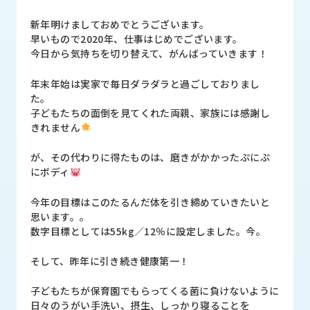
品
情
新年明けましておめでとうございます。
報
早いもので2020年、仕事はじめでございます。
今日から気持ちを切り替えて、がんばっていきます！
受
注
年末年始は実家で毎日ダラダラと過ごしておりまし
事
た。
例
子どもたちの面倒を見てくれた両親、家族には感謝し
きれません
取
扱
が、その代わりに得たものは、磨きがかかったぷにぷ
メ
にボディ
ー
カ
今年の目標はこのたるんだ体を引き締めていきたいと
ー
思います。。
数字目標としては55kg／12％に設定しました。今。
お
そして、昨年に引き続き健康第一！
知
ら
せ/
子どもたちが保育園でもらってくる菌に負けないように
ブ
日々のうがい手洗い、摂生、しっかり寝ることを