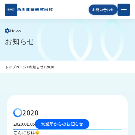
西川
お問い合わせ
産業
株式
会社
News
お知らせ
企
業
情
報
トップページ
>
お知らせ
>
2020
私
た
ち
の
取
り
2020
組
み
2020.01.05
営業所からのお知らせ
商
こんにちは