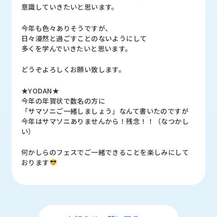
ロ
意識していきたいと思います。
グ
今年も色々ありそうですが、
日々漫然と過ごすことのないようにして
採
多くを学んでいきたいと思います。
用
情
どうぞよろしくお願い致します。
報
★YODAN★
お
メ
今年の年賀状で数名の方に
問
ル
「サマソニご一緒しましょう」なんて書いたのですが
い
マ
今年はサマソニありませんから！残念！！（なつかし
合
ガ
い）
わ
登
せ
録
何かしらのフェスでご一緒できることを楽しみにして
おります
awasangyo_nbc