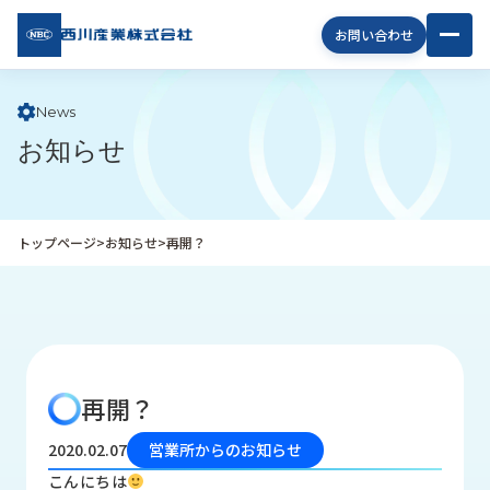
西川
お問い合わせ
産業
株式
会社
News
お知らせ
企
業
情
報
トップページ
>
お知らせ
>
再開？
私
た
ち
の
取
り
再開？
組
み
2020.02.07
営業所からのお知らせ
商
こんにちは