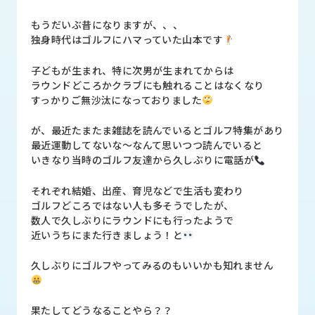
品
情
もうだいぶ昔になりますが、、、
報
独身時代はゴルフにハマっていた山本です
受
子どもが生まれ、特に次男が生まれてからは
注
ラウンドどころかクラブにも触れることはなくなり
事
すっかりご無沙汰になっておりました
例
が、最近たまたま雑誌を読んでいるとゴルフ特集があり
取
最近運動してないな～なんて思いつつ読んでいると
扱
いきなり当時のゴルフ友達から久しぶりに電話が
メ
ー
それぞれ結婚、出産、育児などで生活も変わり
カ
ゴルフどころではない人も多そうでしたが、
ー
数人で久しぶりにラウンドにも行ったようで
近いうちにまた行きましょう！と
お
久しぶりにゴルフやってみるのもいいかも知れません
知
ら
せ/
ブ
果たしてどうなることやら？？