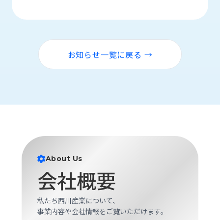
ロ
グ
採
お知らせ一覧に戻る →
用
情
報
お
メ
問
ル
い
マ
合
ガ
わ
登
せ
録
About Us
awasangyo_nbc
会社概要
私たち西川産業について、
事業内容や会社情報をご覧いただけます。