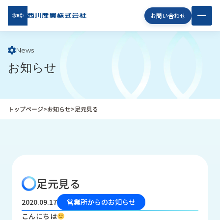
西川
お問い合わせ
産業
株式
会社
News
お知らせ
企
業
情
報
トップページ
>
お知らせ
>
足元見る
私
た
ち
の
取
り
足元見る
組
み
2020.09.17
営業所からのお知らせ
商
こんにちは