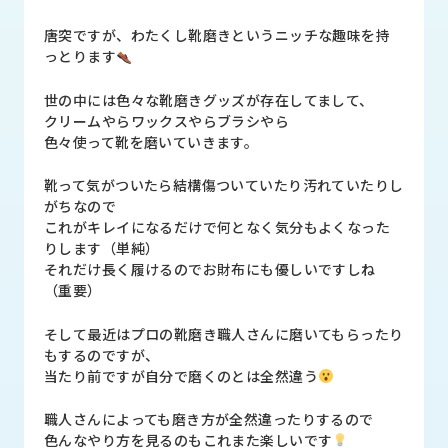
品
情
唐突ですが、わたくし靴磨きというニッチな趣味を持
報
っとります
受
世の中には色々な靴磨きグッズが存在してまして、
注
クリームやらワックスやらブラシやら
事
色々使って靴を磨いていきます。
例
靴って気がついたら結構傷ついていたり汚れていたりし
取
がちなので
扱
これがキレイになるだけで何となく気分もよくなった
メ
りします（単純）
ー
それだけ長く履けるのでお財布にも優しいですしね
カ
（重要）
ー
そして最近はプロの靴磨き職人さんに磨いてもらったり
もするのですが、
お
当たり前ですが自分で磨くのとは全然違う
知
ら
職人さんによっても磨き方が全然違ったりするので
せ/
色んなやり方を見るのもこれまた楽しいです
ブ