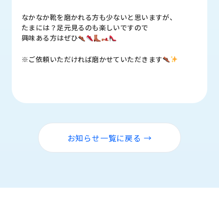
ロ
グ
なかなか靴を磨かれる方も少ないと思いますが、
たまには？足元見るのも楽しいですので
興味ある方はぜひ
採
用
※ご依頼いただければ磨かせていただきます
情
報
お
メ
問
ル
い
マ
合
ガ
わ
登
お知らせ一覧に戻る →
せ
録
awasangyo_nbc