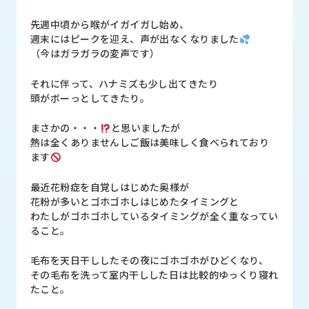
品
情
先週中頃から喉がイガイガし始め、
報
週末にはピークを迎え、声が出なくなりました
（今はガラガラの変声です）
受
注
それに伴って、ハナミズも少し出てきたり
事
頭がボーっとしてきたり。
例
まさかの・・・
と思いましたが
取
熱は全くありませんしご飯は美味しく食べられており
扱
ます
メ
ー
最近花粉症を自覚しはじめた奥様が
カ
花粉が多いとゴホゴホしはじめたタイミングと
ー
わたしがゴホゴホしているタイミングが全く重なってい
ること。
お
毛布を天日干ししたその夜にゴホゴホがひどくなり、
知
その毛布を洗って室内干しした日は比較的ゆっくり寝れ
ら
たこと。
せ/
ブ