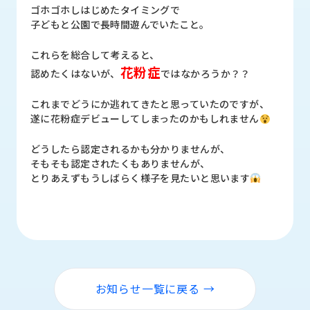
ロ
ゴホゴホしはじめたタイミングで
グ
子どもと公園で長時間遊んでいたこと。
これらを総合して考えると、
採
花粉症
認めたくはないが、
ではなかろうか？？
用
情
これまでどうにか逃れてきたと思っていたのですが、
報
遂に花粉症デビューしてしまったのかもしれません
お
メ
問
ル
どうしたら認定されるかも分かりませんが、
い
マ
そもそも認定されたくもありませんが、
合
ガ
とりあえずもうしばらく様子を見たいと思います
わ
登
せ
録
awasangyo_nbc
お知らせ一覧に戻る →