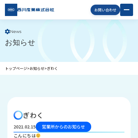
西川
お問い合わせ
産業
株式
会社
News
お知らせ
企
業
情
報
トップページ
>
お知らせ
>
ぎわく
私
た
ち
の
取
り
ぎわく
組
み
2021.02.15
営業所からのお知らせ
商
こんにちは