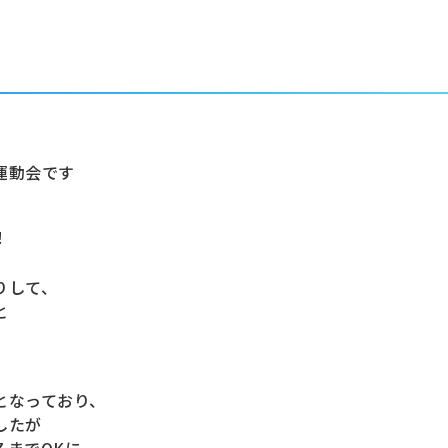
運動会です
！
りして、
と
となっており、
したが