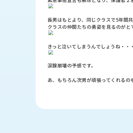
緊急事態宣言も解除となり、保護者２
財
テ
作
務
ィ
機
情
械・
長男はもとより、同じクラスで5年間
福
報
鍛
利
クラスの仲間たちの勇姿を見るのがと
圧
一
厚
機
般
生
械・
事
きっと泣いてしまうんでしょうね・・
CAD/CAM
業
主
商
ロ
行
涙腺崩壊の予感です。
ボ
品
動
ッ
計
情
ト
あ、もちろん次男が頑張ってくれるの
画
切
報
私
削・
た
ツ
新
ち
ー
着
の
リ
一
強
ン
覧
み
グ・
お
測