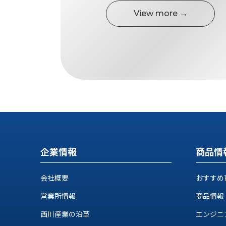
ス
納
View more →
テ
期
ム
機
機
械
器
情
メ
報
カ
工
ト
作
ロ・
機
制
械
御
の
機
自
器
動
企業情報
商品情
化,AI,
IoT
お
会社概要
おすすめ
知
営業所情報
商品情報
ら
西川産業の沿革
エンジニ