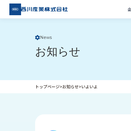
西川
産業
株式
会社
News
ト
お知らせ
ッ
プ
ペ
ー
ジ
トップページ
>
お知らせ
>
いよいよ
企
私
受
業
た
注
情
ち
事
報
の
例
取