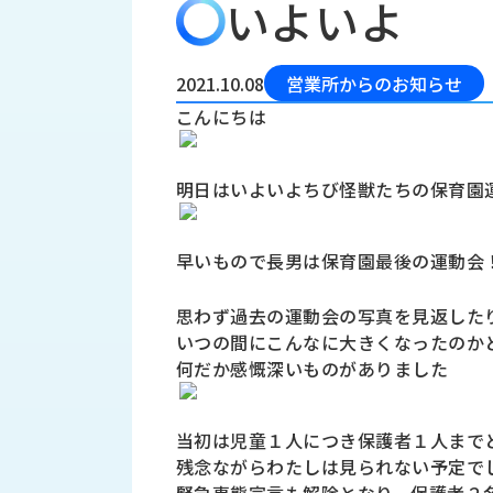
いよいよ
会
う
社
れ
り
概
し
組
要
か
2021.10.08
営業所からのお知らせ
っ
経
み
こんにちは
た
営
受
理
私
注
念
た
明日はいよいよちび怪獣たちの保育園
ち
拠
の
点
取
取
早いもので長男は保育園最後の運動会
一
り
扱
覧
組
思わず過去の運動会の写真を見返した
メ
西
み
いつの間にこんなに大きくなったのか
川
ー
サ
何だか感慨深いものがありました
産
ス
業
カ
テ
の
ナ
ー
当初は児童１人につき保護者１人まで
沿
ビ
残念ながらわたしは見られない予定で
革
リ
工