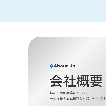
す
定・
す
作
め
業
商
工
品
具
情
環
報
境
エ
機
ン
器・
ジ
工
ニ
場
ア
設
About Us
リ
備
ン
会社概要
マ
グ
テ
情
ハ
報
ン・
私たち西川産業について、
中
FA
事業内容や会社情報をご覧いただけま
古・
シ
短