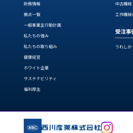
せ/
財務情報
中古機械
ブ
拠点一覧
工作機械の自
ロ
一般事業主行動計画
受注事
グ
私たちの強み
お
私たちの取り組み
うれしか
知
ら
健康経営
せ
ホワイト企業
営
サステナビリティ
業
所
福利厚生
ブ
ロ
グ
社
長
ブ