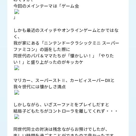
ロ
今回のメインテーマは「ゲーム会
グ
」
採
しかも最近のスイッチやオンラインゲームとかではな
用
く、
情
我が家にある「ニンテンドークラシックミニ スーパー
報
ファミコン」の話をした際に
同世代のパパ＆ママたちが「懐かしい！」「やりた
お
メ
い！」と盛り上がったのがキッカケ
問
ル
い
マ
合
ガ
マリカー、スーパーストⅡ、カービィスーパーDXと
わ
登
我々世代には懐かしさ満点
せ
録
awasangyo_nbc
しかしながら、いざスーファミをプレイしだすと
結局子どもたちがコントローラを離してくれず・・・
同世代同士の対決は残念ながらお預けでしたが、
楽しい時間を過ごすことができたので良かったです。