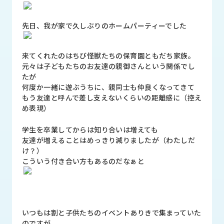
品
情
報
先日、我が家で久しぶりのホームパーティーでした
受
来てくれたのはちび怪獣たちの保育園ともだち家族。
注
元々は子どもたちのお友達の親御さんという関係でし
事
たが
例
何度か一緒に遊ぶうちに、親同士も仲良くなってきて
もう友達と呼んで差し支えないくらいの距離感に（控え
取
め表現）
扱
メ
学生を卒業してからは知り合いは増えても
ー
友達が増えることはめっきり減りましたが（わたしだ
カ
け？）
ー
こういう付き合い方もあるのだなぁと
お
知
ら
せ/
いつもは割と子供たちのイベントありきで集まっていた
ブ
のですが、