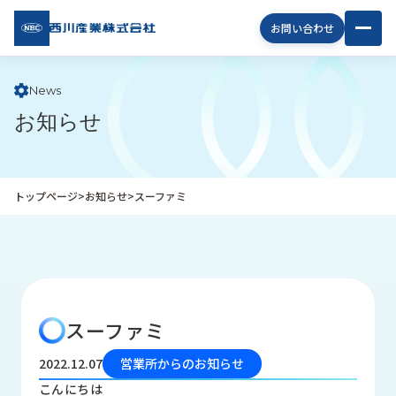
西川
お問い合わせ
産業
株式
会社
News
お知らせ
企
業
情
報
トップページ
>
お知らせ
>
スーファミ
私
た
ち
の
取
り
スーファミ
組
み
2022.12.07
営業所からのお知らせ
商
こんにちは