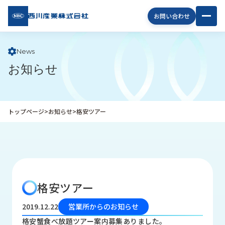
西川
お問い合わせ
産業
株式
会社
News
お知らせ
企
業
情
報
トップページ
>
お知らせ
>
格安ツアー
私
た
ち
の
取
り
格安ツアー
組
み
2019.12.22
営業所からのお知らせ
商
格安蟹食べ放題ツアー案内募集ありました。