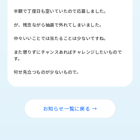
品
情
半額で丁度日も空いていたので応募しました。
報
が、残念ながら抽選で外れてしまいました。
受
注
中々いいことでは当たることは少ないですね。
事
例
また懲りずにチャンスあればチャレンジしたいもので
す。
取
扱
何せ先立つものが少ないもので。
メ
ー
カ
ー
お知らせ一覧に戻る →
お
知
ら
せ/
ブ