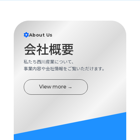
ロ
グ
採
About Us
用
情
会社概要
報
お
メ
私たち西川産業について、
問
ル
事業内容や会社情報をご覧いただけます。
い
マ
合
ガ
わ
登
View more →
せ
録
awasangyo_nbc