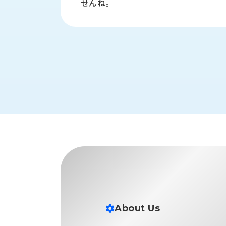
せんね。
財
テ
作
務
ィ
機
情
械・
福
報
鍛
利
圧
一
厚
機
般
生
械・
事
CAD/CAM
業
主
商
ロ
行
ボ
品
動
ッ
計
情
ト
画
切
報
私
削・
た
ツ
新
ち
ー
着
の
リ
一
強
ン
覧
About Us
み
グ・
お
測