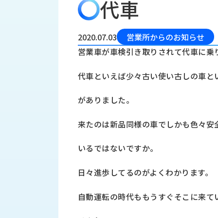
代車
会
う
社
れ
り
概
し
組
要
か
2020.07.03
営業所からのお知らせ
っ
経
み
営業車が車検引き取りされて代車に乗
た
営
受
理
私
代車といえば少々古い使い古しの車と
注
念
た
ち
拠
がありました。
の
点
取
取
一
来たのは新品同様の車でしかも色々安
り
扱
覧
組
メ
西
み
いるではないですか。
川
ー
サ
産
ス
日々進歩してるのがよくわかります。
業
カ
テ
の
ナ
ー
自動運転の時代ももうすぐそこに来て
沿
ビ
革
リ
工