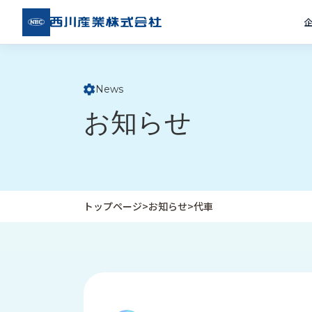
西川
産業
株式
会社
News
ト
お知らせ
ッ
プ
ペ
ー
ジ
トップページ
>
お知らせ
>
代車
企
私
受
業
た
注
情
ち
事
報
の
例
取