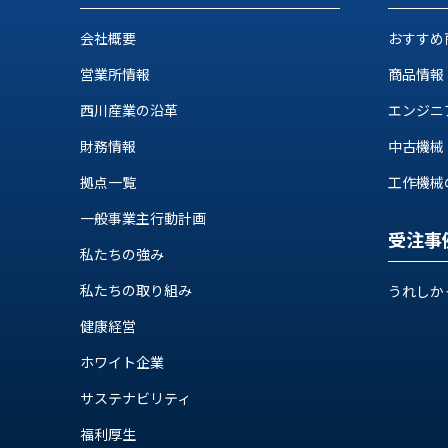
ス
納
テ
会社概要
おすすめ
期
ム
機
機
営業所情報
商品情報
械
器
情
西川産業の沿革
エンジニ
メ
報
財務情報
中古機械
カ
工
ト
作
拠点一覧
工作機械の自
ロ・
機
制
一般事業主行動計画
械
御
受注事
の
私たちの強み
機
自
器
私たちの取り組み
動
うれしか
化,AI,
健康経営
IoT
お
ホワイト企業
知
サステナビリティ
ら
福利厚生