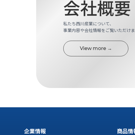
会社概要
す
定・
す
作
め
業
商
私たち西川産業について、
工
品
事業内容や会社情報をご覧いただけま
具
情
環
報
境
View more →
エ
機
ン
器・
ジ
工
ニ
場
ア
設
リ
備
ン
マ
グ
テ
情
ハ
報
ン・
中
FA
古・
企業情報
商品情
シ
短