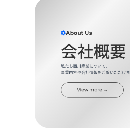
す
定・
す
作
め
業
商
工
品
具
About Us
情
環
会社概要
報
境
エ
機
ン
器・
ジ
私たち西川産業について、
工
ニ
事業内容や会社情報をご覧いただけま
場
ア
設
リ
備
ン
View more →
マ
グ
テ
情
ハ
報
ン・
中
FA
古・
シ
短