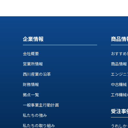
ス
納
テ
期
ム
機
機
械
器
情
メ
報
企業情報
商品情
カ
工
ト
作
会社概要
おすすめ
ロ・
機
制
営業所情報
商品情報
械
御
の
機
西川産業の沿革
エンジニ
自
器
動
財務情報
中古機械
化,AI,
拠点一覧
工作機械の自
IoT
お
一般事業主行動計画
知
受注事
私たちの強み
ら
私たちの取り組み
うれしか