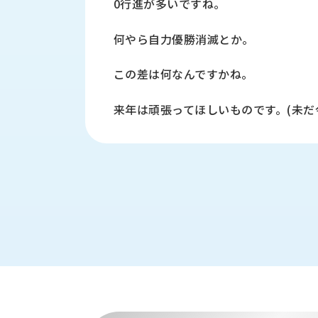
0行進が多いですね。
財
テ
作
務
ィ
機
情
何やら自力優勝消滅とか。
械・
福
報
鍛
利
圧
一
この差は何なんですかね。
厚
機
般
生
械・
事
来年は頑張ってほしいものです。(未
CAD/CAM
業
主
商
ロ
行
ボ
品
動
ッ
計
情
ト
画
切
報
私
削・
た
ツ
新
ち
ー
着
の
リ
一
強
ン
覧
み
グ・
お
測