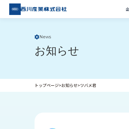
西川
産業
株式
会社
News
ト
お知らせ
ッ
プ
ペ
ー
ジ
トップページ
>
お知らせ
>
ツバメ君
企
私
受
業
た
注
情
ち
事
報
の
例
取