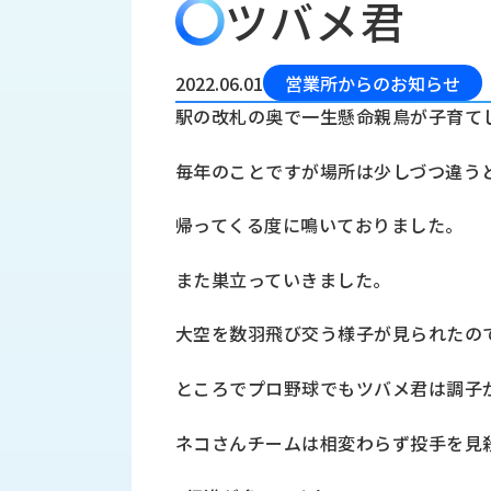
ツバメ君
会
う
社
れ
り
概
し
組
要
か
2022.06.01
営業所からのお知らせ
っ
経
み
駅の改札の奥で一生懸命親鳥が子育て
た
営
受
理
私
毎年のことですが場所は少しづつ違う
注
念
た
ち
拠
帰ってくる度に鳴いておりました。
の
点
取
取
一
また巣立っていきました。
り
扱
覧
組
メ
西
み
大空を数羽飛び交う様子が見られたの
川
ー
サ
産
ス
ところでプロ野球でもツバメ君は調子
業
カ
テ
の
ナ
ー
ネコさんチームは相変わらず投手を見
沿
ビ
革
リ
工