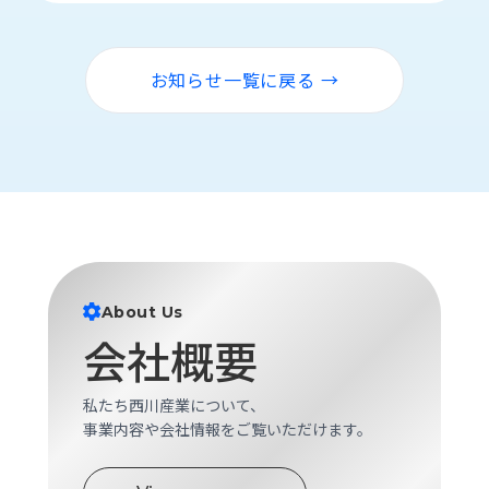
ロ
グ
お知らせ一覧に戻る →
採
用
情
報
お
メ
問
ル
い
マ
合
ガ
わ
登
About Us
せ
録
会社概要
awasangyo_nbc
私たち西川産業について、
事業内容や会社情報をご覧いただけます。