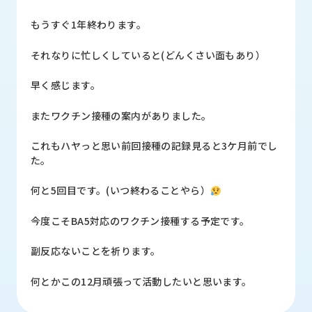
品
情
もうすぐ1年終わります。
報
それなりに忙しくしていると(どんくさい面もあり）
受
注
早く感じます。
事
例
またワクチン接種の案内がありました。
取
これもハヤっと思い前回接種の記録見ると3ケ月前でし
扱
た。
メ
ー
何と5回目です。(いつ終わることやら）
カ
ー
今度こそBA5対応のワクチン接種する予定です。
お
副反応ないことを祈ります。
知
ら
何とかこの12月頑張って活動したいと思います。
せ/
ブ