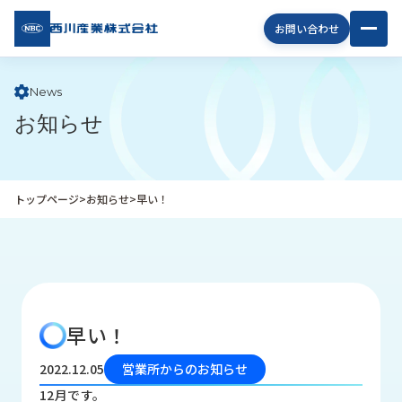
西川
お問い合わせ
産業
株式
会社
News
お知らせ
企
業
情
報
トップページ
>
お知らせ
>
早い！
私
た
ち
の
取
り
早い！
組
み
2022.12.05
営業所からのお知らせ
商
12月です。