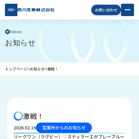
西川
お問い合わせ
産業
株式
会社
News
お知らせ
企
業
情
報
トップページ
>
お知らせ
>
激戦！
私
た
ち
の
取
り
激戦！
組
み
2026.02.16
営業所からのお知らせ
商
リーグワン（ラグビー）：スティラーズがブレーブルー