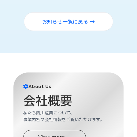
ロ
グ
お知らせ一覧に戻る →
採
用
情
報
お
メ
問
ル
い
マ
合
ガ
わ
登
About Us
せ
録
会社概要
awasangyo_nbc
私たち西川産業について、
事業内容や会社情報をご覧いただけます。