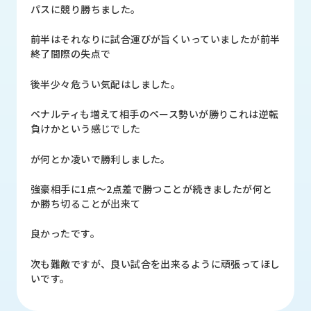
品
パスに競り勝ちました。
情
報
前半はそれなりに試合運びが旨くいっていましたが前半
終了間際の失点で
受
注
後半少々危うい気配はしました。
事
例
ペナルティも増えて相手のペース勢いが勝りこれは逆転
負けかという感じでした
取
扱
が何とか凌いで勝利しました。
メ
ー
強豪相手に1点～2点差で勝つことが続きましたが何と
カ
か勝ち切ることが出来て
ー
良かったです。
お
知
次も難敵ですが、良い試合を出来るように頑張ってほし
ら
いです。
せ/
ブ