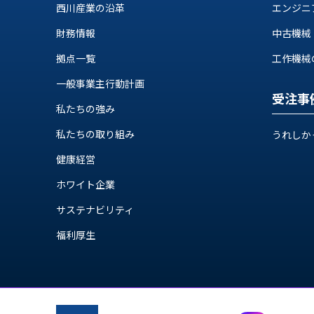
ス
西川産業の沿革
エンジニ
納
テ
期
財務情報
中古機械
ム
機
機
拠点一覧
工作機械の自
械
器
情
一般事業主行動計画
メ
報
受注事
カ
私たちの強み
工
ト
作
私たちの取り組み
ロ・
うれしか
機
制
械
健康経営
御
の
機
ホワイト企業
自
器
動
サステナビリティ
化,AI,
福利厚生
IoT
お
知
ら