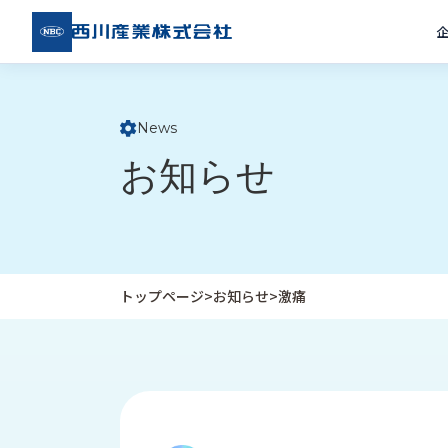
西川
産業
株式
会社
News
ト
お知らせ
ッ
プ
ペ
ー
ジ
トップページ
>
お知らせ
>
激痛
企
私
受
業
た
注
情
ち
事
報
の
例
取