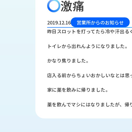
激痛
会
う
社
れ
り
概
し
組
要
か
2019.12.16
営業所からのお知らせ
っ
経
み
昨日スロットを打ってたら冷や汗出る
た
営
受
理
私
トイレから出れんようになりました。
注
念
た
ち
拠
かなり焦りました。
の
点
取
取
一
店入る前からちょいおかしいなとは思
り
扱
覧
組
メ
西
み
家に薬を飲みに帰りました。
川
ー
サ
産
ス
薬を飲んでマシにはなりましたが、帰
業
カ
テ
の
ナ
ー
沿
ビ
革
リ
工