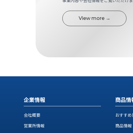
事業内容や会社情報をご覧いただけま
す
定・
す
作
め
View more →
業
商
工
品
具
情
環
報
境
エ
機
ン
器・
ジ
工
ニ
場
ア
設
リ
備
ン
マ
グ
企業情報
商品情
テ
情
ハ
報
会社概要
おすすめ
ン・
中
FA
営業所情報
商品情報
古・
シ
短