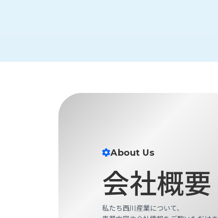
財
テ
作
務
ィ
機
情
械・
福
報
鍛
利
圧
一
厚
機
般
生
械・
事
CAD/CAM
業
主
商
ロ
行
ボ
品
動
ッ
計
情
ト
画
切
報
私
About Us
削・
た
ツ
新
会社概要
ち
ー
着
の
リ
一
強
ン
覧
み
グ・
私たち西川産業について、
お
測