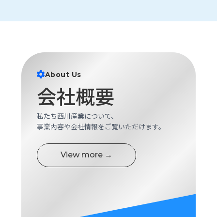
ロ
グ
採
用
情
About Us
報
会社概要
お
メ
問
ル
い
マ
私たち西川産業について、
合
ガ
事業内容や会社情報をご覧いただけます。
わ
登
せ
録
View more →
awasangyo_nbc