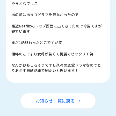
品
やまとなでしこ
情
報
あの頃はあまりドラマを観なかったので
受
最近Netflixのトップ画面に出てきてたので今更ですが
注
観ています。
事
例
まだ1話終わったとこですが笑
取
相棒のこてまり女将が若くて綺麗でビックリ！笑
扱
メ
なんかおもしろそうですし久々の恋愛ドラマなのでと
ー
りあえず最終話まで観たいと思います！
カ
ー
お
知
お知らせ一覧に戻る →
ら
せ/
ブ