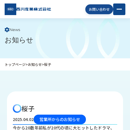
西川
お問い合わせ
産業
株式
会社
News
お知らせ
企
業
情
報
トップページ
>
お知らせ
>
桜子
私
た
ち
の
取
り
桜子
組
み
2025.04.02
営業所からのお知らせ
商
今から20数年前私が20代の頃に大ヒットしたドラマ、