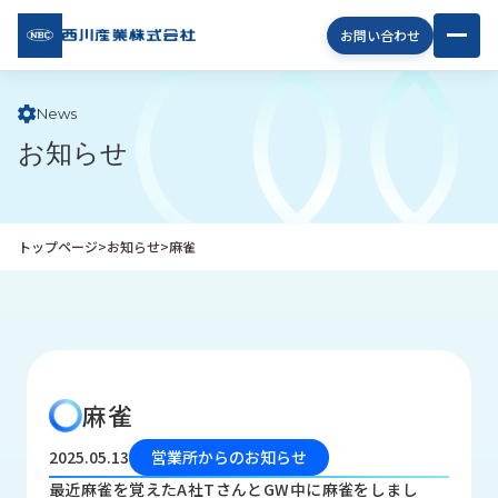
西川
お問い合わせ
産業
株式
会社
News
お知らせ
企
業
情
報
トップページ
>
お知らせ
>
麻雀
私
た
ち
の
取
り
麻雀
組
み
2025.05.13
営業所からのお知らせ
商
最近麻雀を覚えたA社TさんとGW中に麻雀をしまし