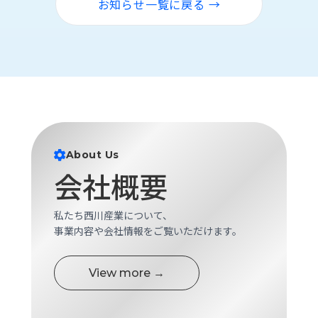
お知らせ一覧に戻る →
ロ
グ
採
用
情
報
お
メ
問
ル
About Us
い
マ
会社概要
合
ガ
わ
登
せ
録
私たち西川産業について、
事業内容や会社情報をご覧いただけます。
awasangyo_nbc
View more →