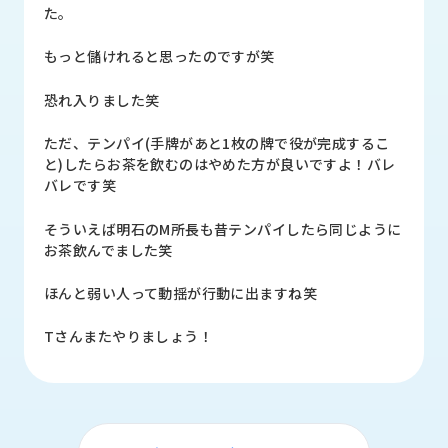
品
た。
情
報
もっと儲けれると思ったのですが笑
受
恐れ入りました笑
注
事
ただ、テンパイ(手牌があと1枚の牌で役が完成するこ
例
と)したらお茶を飲むのはやめた方が良いですよ！バレ
バレです笑
取
扱
そういえば明石のM所長も昔テンパイしたら同じように
メ
お茶飲んでました笑
ー
カ
ほんと弱い人って動揺が行動に出ますね笑
ー
Tさんまたやりましょう！
お
知
ら
せ/
ブ