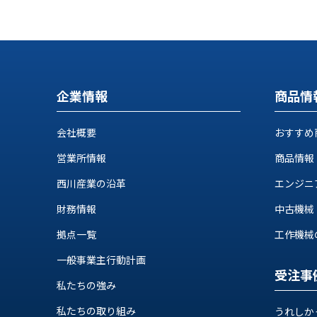
ス
納
テ
期
ム
機
機
械
器
情
メ
報
企業情報
商品情
カ
工
ト
作
会社概要
おすすめ
ロ・
機
制
営業所情報
商品情報
械
御
の
機
西川産業の沿革
エンジニ
自
器
動
財務情報
中古機械
化,AI,
拠点一覧
工作機械の自
IoT
お
一般事業主行動計画
知
受注事
私たちの強み
ら
私たちの取り組み
うれしか