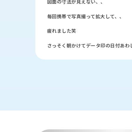
図面の寸法が見えない、、
財
テ
作
務
ィ
機
情
毎回携帯で写真撮って拡大して、、
械・
福
報
鍛
利
圧
一
疲れました笑
厚
機
般
生
械・
事
さっそく朝かけてデータ印の日付あわ
CAD/CAM
業
主
商
ロ
行
ボ
品
動
ッ
計
情
ト
画
切
報
私
削・
た
ツ
新
ち
ー
着
の
リ
一
強
ン
覧
み
グ・
お
測