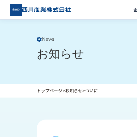
西川
産業
株式
会社
News
ト
お知らせ
ッ
プ
ペ
ー
ジ
トップページ
>
お知らせ
>
ついに
企
私
受
業
た
注
情
ち
事
報
の
例
取