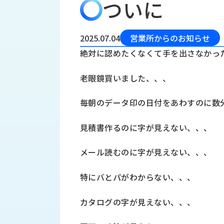
ついに
会
う
社
れ
り
概
し
組
要
か
2025.07.04
営業所からのお知らせ
っ
経
み
絶対に認めたくなくて手を出さなかっ
た
営
受
理
私
老眼鏡買いました、、、
注
念
た
ち
拠
毎朝のデータ印の日付をあわすのに数
の
点
取
取
一
見積書作るのに字が見えない、、、
り
扱
覧
組
メ
西
み
メール読むのに字が見えない、、、
川
ー
サ
産
ス
特にバとパがわからない、、、
業
カ
テ
の
ナ
ー
カタログの字が見えない、、、
沿
ビ
革
リ
工