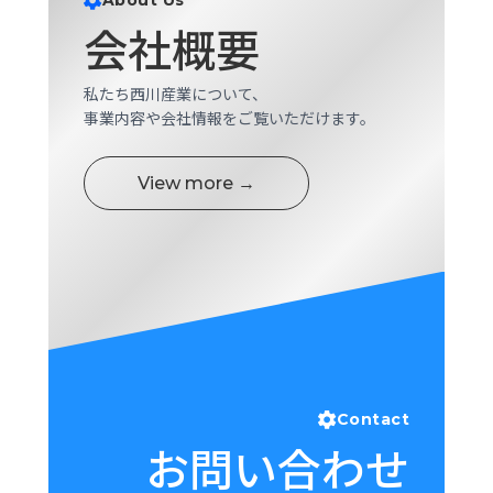
About Us
ロ
会社概要
グ
私たち西川産業について、
採
事業内容や会社情報をご覧いただけます。
用
情
報
View more →
お
メ
問
ル
い
マ
合
ガ
わ
登
せ
録
awasangyo_nbc
Contact
お問い合わせ