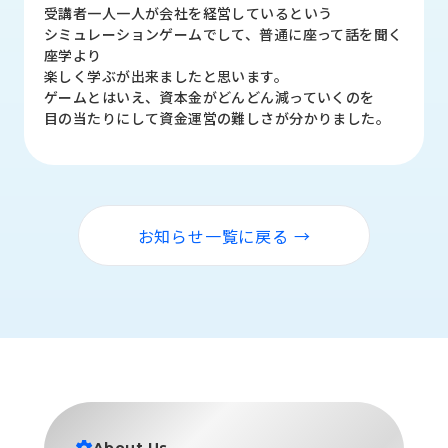
品
受講者一人一人が会社を経営しているという
情
シミュレーションゲームでして、普通に座って話を聞く
報
座学より
楽しく学ぶが出来ましたと思います。
受
ゲームとはいえ、資本金がどんどん減っていくのを
注
目の当たりにして資金運営の難しさが分かりました。
事
例
取
扱
お知らせ一覧に戻る →
メ
ー
カ
ー
お
知
ら
せ/
ブ